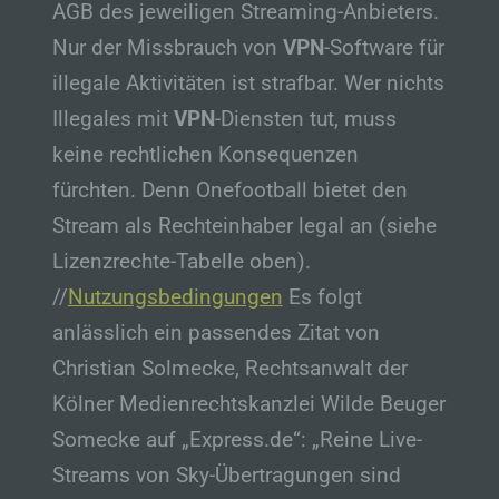
AGB des jeweiligen Streaming-Anbieters.
können, sofern diese zusätzlichen
Informationen gesondert aufbewahrt werden
Nur der Missbrauch von
VPN
-Software für
und technischen und organisatorischen
illegale Aktivitäten ist strafbar. Wer nichts
Maßnahmen unterliegen, die gewährleisten,
dass die personenbezogenen Daten nicht
Illegales mit
VPN
-Diensten tut, muss
einer identifizierten oder identifizierbaren
keine rechtlichen Konsequenzen
natürlichen Person zugewiesen werden.
fürchten. Denn Onefootball bietet den
g) Verantwortlicher oder für die
Verarbeitung Verantwortlicher
Stream als Rechteinhaber legal an (siehe
Verantwortlicher oder für die Verarbeitung
Lizenzrechte-Tabelle oben).
Verantwortlicher ist die natürliche oder
//
Nutzungsbedingungen
Es folgt
juristische Person, Behörde, Einrichtung
oder andere Stelle, die allein oder
anlässlich ein passendes Zitat von
gemeinsam mit anderen über die Zwecke
und Mittel der Verarbeitung von
Christian Solmecke, Rechtsanwalt der
personenbezogenen Daten entscheidet.
Kölner Medienrechtskanzlei Wilde Beuger
Sind die Zwecke und Mittel dieser
Verarbeitung durch das Unionsrecht oder
Somecke auf „Express.de“: „Reine Live-
das Recht der Mitgliedstaaten vorgegeben,
Streams von Sky-Übertragungen sind
so kann der Verantwortliche
beziehungsweise können die bestimmten