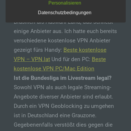
e) Profiling
Option für eine brasilianische IP.
Personalisieren
Profiling ist jede Art der automatisierten
Wichtigste Voraussetzung ist daher
Datenschutzbedingungen
Verarbeitung personenbezogener Daten, die
Brasilien als Auswahl-Land, das schließt
darin besteht, dass diese
personenbezogenen Daten verwendet
einige Anbieter aus. Ich hatte euch bereits
werden, um bestimmte persönliche Aspekte,
die sich auf eine natürliche Person beziehen,
verschiedene kostenlose VPN Anbieter
zu bewerten, insbesondere, um Aspekte
gezeigt fürs Handy:
Beste kostenlose
bezüglich Arbeitsleistung, wirtschaftlicher
Lage, Gesundheit, persönlicher Vorlieben,
VPN – VPN.lat
Und für den PC:
Beste
Interessen, Zuverlässigkeit, Verhalten,
kostenlose VPN PC/Mac Edition
Aufenthaltsort oder Ortswechsel dieser
natürlichen Person zu analysieren oder
Ist die Bundesliga im Livestream legal?
vorherzusagen.
Sowohl VPN als auch legale Streaming-
f) Pseudonymisierung
Angebote diverser Anbieter sind erlaubt.
Pseudonymisierung ist die Verarbeitung
Durch ein VPN Geoblocking zu umgehen
personenbezogener Daten in einer Weise,
auf welche die personenbezogenen Daten
ist in Deutschland eine Grauzone.
ohne Hinzuziehung zusätzlicher
Gegebenenfalls verstößt dies gegen die
Informationen nicht mehr einer spezifischen
betroffenen Person zugeordnet werden