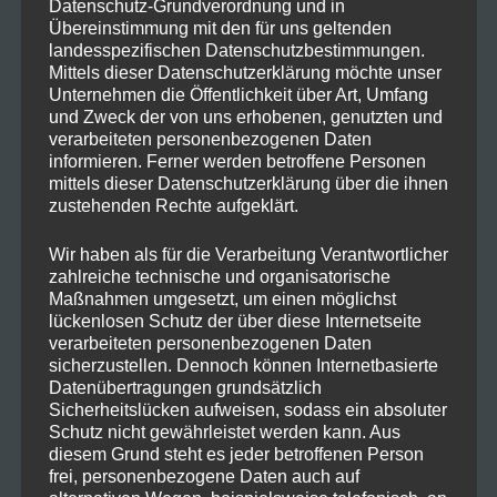
Datenschutz-Grundverordnung und in
Übereinstimmung mit den für uns geltenden
landesspezifischen Datenschutzbestimmungen.
Mittels dieser Datenschutzerklärung möchte unser
Unternehmen die Öffentlichkeit über Art, Umfang
und Zweck der von uns erhobenen, genutzten und
verarbeiteten personenbezogenen Daten
informieren. Ferner werden betroffene Personen
mittels dieser Datenschutzerklärung über die ihnen
FAQ
zustehenden Rechte aufgeklärt.
Was ist OneFootball überhaupt?
Wir haben als für die Verarbeitung Verantwortlicher
OneFootball ist ein lizenziertes
zahlreiche technische und organisatorische
Maßnahmen umgesetzt, um einen möglichst
Fußballmedienunternehmen und somit
lückenlosen Schutz der über diese Internetseite
ein
komplett legaler Dienst
. Es handelt
verarbeiteten personenbezogenen Daten
sicherzustellen. Dennoch können Internetbasierte
sich also nicht um ein zwielichtiges
Datenübertragungen grundsätzlich
Sicherheitslücken aufweisen, sodass ein absoluter
Streaming-Portal, bei dem
Schutz nicht gewährleistet werden kann. Aus
Sportübertragungen illegal online gestellt
diesem Grund steht es jeder betroffenen Person
frei, personenbezogene Daten auch auf
werden, sondern es bietet Live-Spiele,