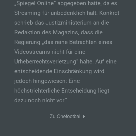
„Spiegel Online“ abgegeben hatte, da es
personenbezogene Daten erhalten, gelten
jedoch nicht als Empfänger.
Streaming für unbedenklich hält. Konkret
schrieb das Justizministerium an die
j) Dritter
Redaktion des Magazins, dass die
Dritter ist eine natürliche oder juristische
Person, Behörde, Einrichtung oder andere
Regierung „das reine Betrachten eines
Stelle außer der betroffenen Person, dem
Verantwortlichen, dem Auftragsverarbeiter
Videostreams nicht für eine
und den Personen, die unter der
Urheberrechtsverletzung“ halte. Auf eine
unmittelbaren Verantwortung des
Verantwortlichen oder des
entscheidende Einschränkung wird
Auftragsverarbeiters befugt sind, die
jedoch hingewiesen: Eine
personenbezogenen Daten zu verarbeiten.
höchstrichterliche Entscheidung liegt
k) Einwilligung
dazu noch nicht vor.“
Einwilligung ist jede von der betroffenen
Person freiwillig für den bestimmten Fall in
informierter Weise und unmissverständlich
Zu Onefootball
abgegebene Willensbekundung in Form
einer Erklärung oder einer sonstigen
eindeutigen bestätigenden Handlung, mit der