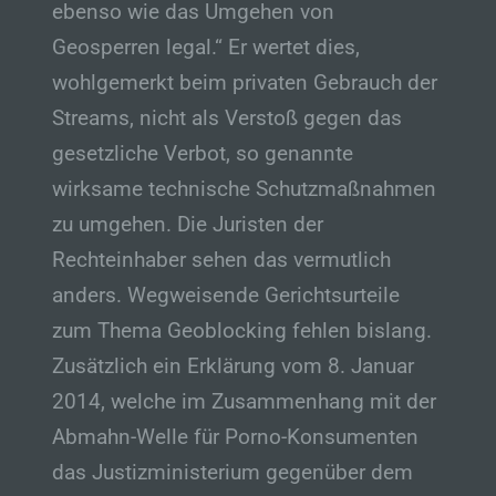
ebenso wie das Umgehen von
Kriterien seiner Benennung nach dem
Unionsrecht oder dem Recht der
Geosperren legal.“ Er wertet dies,
Mitgliedstaaten vorgesehen werden.
wohlgemerkt beim privaten Gebrauch der
h) Auftragsverarbeiter
Streams, nicht als Verstoß gegen das
Auftragsverarbeiter ist eine natürliche oder
gesetzliche Verbot, so genannte
juristische Person, Behörde, Einrichtung
wirksame technische Schutzmaßnahmen
oder andere Stelle, die personenbezogene
Daten im Auftrag des Verantwortlichen
zu umgehen. Die Juristen der
verarbeitet.
Rechteinhaber sehen das vermutlich
i) Empfänger
anders. Wegweisende Gerichtsurteile
Empfänger ist eine natürliche oder juristische
zum Thema Geoblocking fehlen bislang.
Person, Behörde, Einrichtung oder andere
Stelle, der personenbezogene Daten
Zusätzlich ein Erklärung vom 8. Januar
offengelegt werden, unabhängig davon, ob
2014, welche im Zusammenhang mit der
es sich bei ihr um einen Dritten handelt oder
nicht. Behörden, die im Rahmen eines
Abmahn-Welle für Porno-Konsumenten
bestimmten Untersuchungsauftrags nach
dem Unionsrecht oder dem Recht der
das Justizministerium gegenüber dem
Mitgliedstaaten möglicherweise