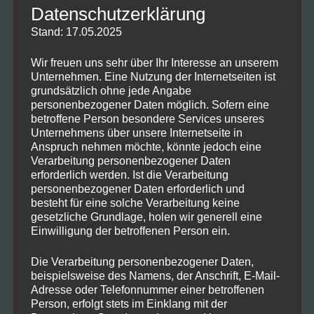
Nachweis: Wer unsicher ist, hier eine
Datenschutzerklärung
aktuelle Werbung auf der
Stand: 17.05.2025
offiziellen
Twitter – Seite
(übersetzt mit
Wir freuen uns sehr über Ihr Interesse an unserem
Google Translate). Außerdem wird es
Unternehmen. Eine Nutzung der Internetseiten ist
grundsätzlich ohne jede Angabe
auf
Preisjäger
vom
personenbezogener Daten möglich. Sofern eine
betroffene Person besondere Services unseres
User
@Houllier
ebenfalls bestätigt, dieser
Unternehmens über unsere Internetseite in
hatte es am WE bereits ausgetestet.
Anspruch nehmen möchte, könnte jedoch eine
Verarbeitung personenbezogener Daten
Vielen Dank!
erforderlich werden. Ist die Verarbeitung
personenbezogener Daten erforderlich und
besteht für eine solche Verarbeitung keine
gesetzliche Grundlage, holen wir generell eine
Einwilligung der betroffenen Person ein.
Die Verarbeitung personenbezogener Daten,
beispielsweise des Namens, der Anschrift, E-Mail-
Adresse oder Telefonnummer einer betroffenen
Person, erfolgt stets im Einklang mit der