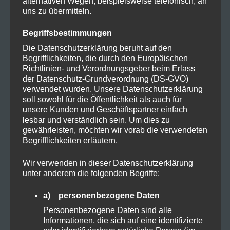
alternativen Wegen, beispielsweise telefonisch, an
Live-Ergebnisse, Statistiken und
uns zu übermitteln.
Nachrichten aus 200 Ligen in 12
Begriffsbestimmungen
verschiedenen Sprachen, die von einer in
Die Datenschutzerklärung beruht auf den
Begrifflichkeiten, die durch den Europäischen
Berlin ansässigen Nachrichtenredaktion
Richtlinien- und Verordnungsgeber beim Erlass
abgedeckt werden. OneFootball hat
der Datenschutz-Grundverordnung (DS-GVO)
verwendet wurden. Unsere Datenschutzerklärung
weltweit 100 Millionen aktive Nutzer und
soll sowohl für die Öffentlichkeit als auch für
verbucht einen Jahresumsatz von 11,5
unsere Kunden und Geschäftspartner einfach
lesbar und verständlich sein. Um dies zu
Mio. Euro.
gewährleisten, möchten wir vorab die verwendeten
Begrifflichkeiten erläutern.
Welche Rechte hat OneFootball?
Wir verwenden in dieser Datenschutzerklärung
unter anderem die folgenden Begriffe:
a) personenbezogene Daten
Personenbezogene Daten sind alle
Informationen, die sich auf eine identifizierte