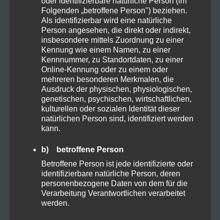
oder identifizierbare natürliche Person (im
Folgenden „betroffene Person") beziehen.
Als identifizierbar wird eine natürliche
Person angesehen, die direkt oder indirekt,
insbesondere mittels Zuordnung zu einer
Kennung wie einem Namen, zu einer
Wie kann ich die 1. und 2. Bundesliga
Kennnummer, zu Standortdaten, zu einer
schauen?
Online-Kennung oder zu einem oder
mehreren besonderen Merkmalen, die
Am Spieltag nur im Browser (PC/ Handy)
Ausdruck der physischen, physiologischen,
über die Website
onefootball.com
– wir
genetischen, psychischen, wirtschaftlichen,
kulturellen oder sozialen Identität dieser
benötigen eine VPN Verbindung nach
natürlichen Person sind, identifiziert werden
kann.
Brasilien und wählen in der
Spieleübersicht das jeweilige Spiel an
b) betroffene Person
und können anschließend ohne
Betroffene Person ist jede identifizierte oder
identifizierbare natürliche Person, deren
Registrierung los streamen. Ein Account
personenbezogene Daten von dem für die
ist nicht notwendig. Über die App gibt es
Verarbeitung Verantwortlichen verarbeitet
werden.
mittels VPN noch Streamingprobleme.