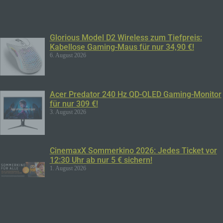
die betroffene Person zu verstehen gibt, dass
sie mit der Verarbeitung der sie betreffenden
personenbezogenen Daten einverstanden
ist.
Glorious Model D2 Wireless zum Tiefpreis:
Kabellose Gaming-Maus für nur 34,90 €!
6. August 2026
Name und Anschrift des für die Verarbeitung
Verantwortlichen
Verantwortlicher im Sinne der Datenschutz-
Grundverordnung, sonstiger in den Mitgliedstaaten
Acer Predator 240 Hz QD-OLED Gaming-Monitor
der Europäischen Union geltenden
für nur 309 €!
Datenschutzgesetze und anderer Bestimmungen
3. August 2026
mit datenschutzrechtlichem Charakter ist die:
inSocial Media GmbH / Vertical Influence
CinemaxX Sommerkino 2026: Jedes Ticket vor
12:30 Uhr ab nur 5 € sichern!
Muhammed Kaan Akman
1. August 2026
Versmannstraße 2
20457 Hamburg