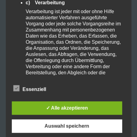
Wie ist die Bildqualität und in welcher
c) Verarbeitung
Verarbeitung ist jeder mit oder ohne Hilfe
Sprache wird es gesendet?
automatisierter Verfahren ausgeführte
In HD-Inhalt mit 720p. Für die
Vorgang oder jede solche Vorgangsreihe im
Zusammenhang mit personenbezogenen
Wiedergabe von HD-Inhalten mit 720p
Daten wie das Erheben, das Erfassen, die
oder höher wird eine Download-
Organisation, das Ordnen, die Speicherung,
die Anpassung oder Veränderung, das
Mindestgeschwindigkeit von mindestens
Auslesen, das Abfragen, die Verwendung,
die Offenlegung durch Übermittlung,
5.0 Mbit/s pro Streaming empfohlen. (lt.
Verbreitung oder eine andere Form der
Website). Die Spiele werden mit
Bereitstellung, den Abgleich oder die
Verknüpfung, die Einschränkung, das
englischem oder portugiesischem
Löschen oder die Vernichtung.
Essenziell
Kommentator gezeigt. In deutscher
d) Einschränkung der Verarbeitung
Sprache gibt es die Spiele dort nicht.
Einschränkung der Verarbeitung ist die
✓ Alle akzeptieren
Funktionieren alle VPN Anbieter und mit
Markierung gespeicherter
personenbezogener Daten mit dem Ziel, ihre
welchen Anbieter klappt es?
künftige Verarbeitung einzuschränken.
Auswahl speichern
Nicht alle VPN-Anbieter bieten eine