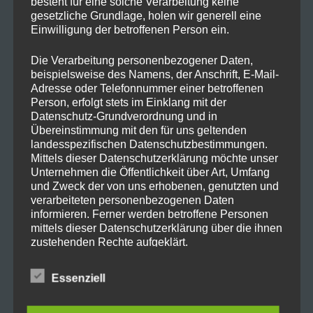
besteht für eine solche Verarbeitung keine
gesetzliche Grundlage, holen wir generell eine
Einwilligung der betroffenen Person ein.
Die Verarbeitung personenbezogener Daten,
beispielsweise des Namens, der Anschrift, E-Mail-
Adresse oder Telefonnummer einer betroffenen
Person, erfolgt stets im Einklang mit der
Datenschutz-Grundverordnung und in
Übereinstimmung mit den für uns geltenden
landesspezifischen Datenschutzbestimmungen.
Mittels dieser Datenschutzerklärung möchte unser
Unternehmen die Öffentlichkeit über Art, Umfang
und Zweck der von uns erhobenen, genutzten und
Bei dubaro bekommt ihr gerade diesen
verarbeiteten personenbezogenen Daten
starken Gaming PC für 1.299 €
informieren. Ferner werden betroffene Personen
mittels dieser Datenschutzerklärung über die ihnen
*exakt so selber gebaut wäre er 30€
zustehenden Rechte aufgeklärt.
teurer
Wir haben als für die Verarbeitung Verantwortlicher
Essenziell
Ihr müsst aber Windows selber
zahlreiche technische und organisatorische
Maßnahmen umgesetzt, um einen möglichst
nachinstallieren (
Tutorial
)