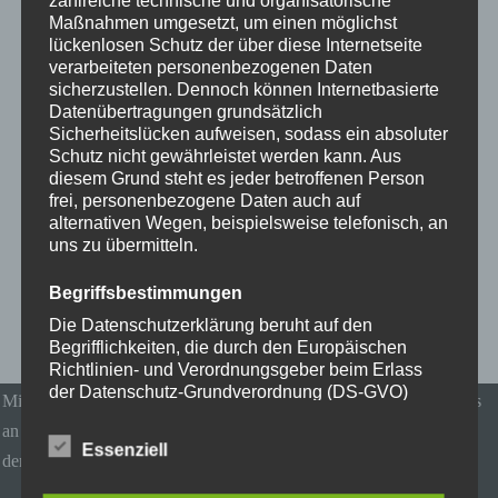
zahlreiche technische und organisatorische
Maßnahmen umgesetzt, um einen möglichst
lückenlosen Schutz der über diese Internetseite
verarbeiteten personenbezogenen Daten
sicherzustellen. Dennoch können Internetbasierte
Datenübertragungen grundsätzlich
Sicherheitslücken aufweisen, sodass ein absoluter
Schutz nicht gewährleistet werden kann. Aus
diesem Grund steht es jeder betroffenen Person
frei, personenbezogene Daten auch auf
alternativen Wegen, beispielsweise telefonisch, an
uns zu übermitteln.
Begriffsbestimmungen
Die Datenschutzerklärung beruht auf den
Begrifflichkeiten, die durch den Europäischen
Richtlinien- und Verordnungsgeber beim Erlass
der Datenschutz-Grundverordnung (DS-GVO)
Mit dem Apple Kamera Adapter könnt ihr auch normale USB Sticks
verwendet wurden. Unsere Datenschutzerklärung
an euer iPhone anschließen. USB Sticks hat jeder zu Hause
soll sowohl für die Öffentlichkeit als auch für
Essenziell
unsere Kunden und Geschäftspartner einfach
dementsprechend ist das eine Überlegung wert.
lesbar und verständlich sein. Um dies zu