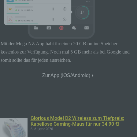
kann.
b) betroffene Person
Betroffene Person ist jede identifizierte oder
identifizierbare natürliche Person, deren
personenbezogene Daten von dem für die
Mit der Mega.NZ App habt ihr einen 20 GB online Speicher
Verarbeitung Verantwortlichen verarbeitet
werden.
kostenlos zur Verfügung. Noch mal 5 GB mehr als bei Google und
somit sollte das für jeden ausreichen.
c) Verarbeitung
Verarbeitung ist jeder mit oder ohne Hilfe
Zur App (iOS/Android)
automatisierter Verfahren ausgeführte
Vorgang oder jede solche Vorgangsreihe im
Zusammenhang mit personenbezogenen
Daten wie das Erheben, das Erfassen, die
Organisation, das Ordnen, die Speicherung,
die Anpassung oder Veränderung, das
Auslesen, das Abfragen, die Verwendung,
Glorious Model D2 Wireless zum Tiefpreis:
die Offenlegung durch Übermittlung,
Kabellose Gaming-Maus für nur 34,90 €!
Verbreitung oder eine andere Form der
6. August 2026
Bereitstellung, den Abgleich oder die