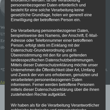
erforderlich werden. Ist die Verarbeitung
personenbezogener Daten erforderlich und
besteht für eine solche Verarbeitung keine
gesetzliche Grundlage, holen wir generell eine
Einwilligung der betroffenen Person ein.
Wenn euer iPhone Speicher ständig voll ist, könnt ihr euch solche
Die Verarbeitung personenbezogener Daten,
USB Sticks kaufen.
beispielsweise des Namens, der Anschrift, E-Mail-
Adresse oder Telefonnummer einer betroffenen
Erstens kann man die Daten so super einfach auf einen PC/ Laptop
Person, erfolgt stets im Einklang mit der
übertragen. Zweitens sind die Sticks nicht besonders teuer
Datenschutz-Grundverordnung und in
Übereinstimmung mit den für uns geltenden
Zum Bestpreis
landesspezifischen Datenschutzbestimmungen.
Mittels dieser Datenschutzerklärung möchte unser
*Der Button zeigt Dir aber den besten Preis zum aktuellen Zeitpunkt.
Unternehmen die Öffentlichkeit über Art, Umfang
und Zweck der von uns erhobenen, genutzten und
verarbeiteten personenbezogenen Daten
Apple Lightning/USB 3.0 Kamera Adapterkabel
informieren. Ferner werden betroffene Personen
mittels dieser Datenschutzerklärung über die ihnen
zustehenden Rechte aufgeklärt.
Wir haben als für die Verarbeitung Verantwortlicher