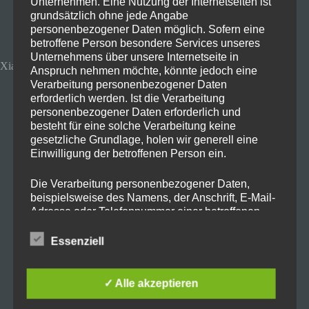
Unternehmen. Eine Nutzung der Internetseiten ist
22. Januar 2025
Angebot
grundsätzlich ohne jede Angabe
personenbezogener Daten möglich. Sofern eine
betroffene Person besondere Services unseres
Unternehmens über unsere Internetseite in
Xiaomi F2 Smart Fire TV, 43'' 4K
Anspruch nehmen möchte, könnte jedoch eine
Verarbeitung personenbezogener Daten
erforderlich werden. Ist die Verarbeitung
personenbezogener Daten erforderlich und
besteht für eine solche Verarbeitung keine
gesetzliche Grundlage, holen wir generell eine
Einwilligung der betroffenen Person ein.
Beim China-Shop
Ochama
bekommt ihr
Die Verarbeitung personenbezogener Daten,
beispielsweise des Namens, der Anschrift, E-Mail-
gerade den
Xiaomi F2 4K Fire TV mit 43
Adresse oder Telefonnummer einer betroffenen
Person, erfolgt stets im Einklang mit der
Zoll
zum Bestpreis von
199 €!
🔥
Datenschutz-Grundverordnung und in
Essenziell
Zum Vergleich: Bei deutschen Händlern
Übereinstimmung mit den für uns geltenden
landesspezifischen Datenschutzbestimmungen.
kostet er rund
350 €.
Mittels dieser Datenschutzerklärung möchte unser
✓ Alle akzeptieren
Der Fernseher läuft mit
Fire OS
, ähnlich
Unternehmen die Öffentlichkeit über Art, Umfang
und Zweck der von uns erhobenen, genutzten und