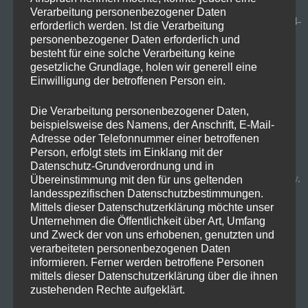
Verarbeitung personenbezogener Daten
G.Skill Aegis DIMM Kit 16GB, DDR4-
erforderlich werden. Ist die Verarbeitung
personenbezogener Daten erforderlich und
3200
besteht für eine solche Verarbeitung keine
gesetzliche Grundlage, holen wir generell eine
Zum Bestpreis
Einwilligung der betroffenen Person ein.
Radeon RX 6500 XT
Die Verarbeitung personenbezogener Daten,
beispielsweise des Namens, der Anschrift, E-Mail-
Zum Bestpreis
Adresse oder Telefonnummer einer betroffenen
Person, erfolgt stets im Einklang mit der
Datenschutz-Grundverordnung und in
GIGABYTE H610M S2H DDR4 (Rev.
Übereinstimmung mit den für uns geltenden
landesspezifischen Datenschutzbestimmungen.
1.0)
Mittels dieser Datenschutzerklärung möchte unser
Unternehmen die Öffentlichkeit über Art, Umfang
Zum Bestpreis
und Zweck der von uns erhobenen, genutzten und
verarbeiteten personenbezogenen Daten
informieren. Ferner werden betroffene Personen
be quiet! System Power 9 400W
mittels dieser Datenschutzerklärung über die ihnen
Zum Bestpreis
zustehenden Rechte aufgeklärt.