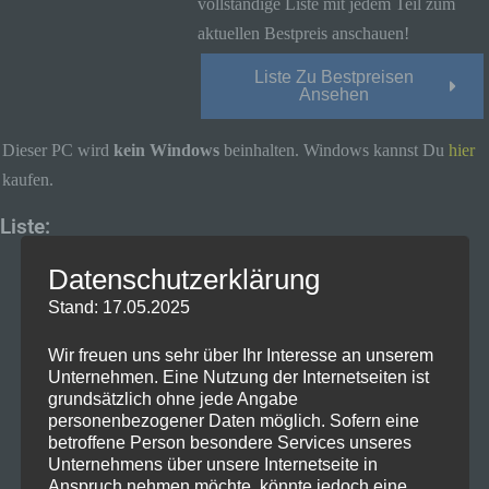
vollständige Liste mit jedem Teil zum
aktuellen Bestpreis anschauen!
Liste Zu Bestpreisen
Ansehen
Dieser PC wird
kein Windows
beinhalten. Windows kannst Du
hier
kaufen.
Liste:
Intel Core i3-12100F, 4C/8T, 3.30-
Datenschutzerklärung
4.30GHz, boxed
Stand: 17.05.2025
Zum Bestpreis
Wir freuen uns sehr über Ihr Interesse an unserem
Unternehmen. Eine Nutzung der Internetseiten ist
Patriot P300 256GB, M.2
grundsätzlich ohne jede Angabe
(P300P256GM28)
personenbezogener Daten möglich. Sofern eine
betroffene Person besondere Services unseres
Zum Bestpreis
Unternehmens über unsere Internetseite in
Anspruch nehmen möchte, könnte jedoch eine