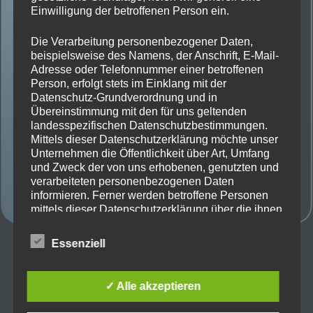
Einwilligung der betroffenen Person ein.
Die Verarbeitung personenbezogener Daten,
beispielsweise des Namens, der Anschrift, E-Mail-
Adresse oder Telefonnummer einer betroffenen
Person, erfolgt stets im Einklang mit der
Datenschutz-Grundverordnung und in
Übereinstimmung mit den für uns geltenden
landesspezifischen Datenschutzbestimmungen.
Mittels dieser Datenschutzerklärung möchte unser
Unternehmen die Öffentlichkeit über Art, Umfang
und Zweck der von uns erhobenen, genutzten und
verarbeiteten personenbezogenen Daten
informieren. Ferner werden betroffene Personen
mittels dieser Datenschutzerklärung über die ihnen
zustehenden Rechte aufgeklärt.
Ich habe beim durchstöbern nach Angeboten gemerkt,
Essenziell
dass das
iPad Air 4
und
iPad Air 5
Gerade nur sage
Wir haben als für die Verarbeitung Verantwortlicher
zahlreiche technische und organisatorische
und schreibe 10€ Preisunterschied haben. bei
Amazon
Maßnahmen umgesetzt, um einen möglichst
✓ Alle akzeptieren
bekommt ihr das gerade zum Bestpreis von 566,10€
lückenlosen Schutz der über diese Internetseite
Also definitiv zum Air 5 greifen.
verarbeiteten personenbezogenen Daten