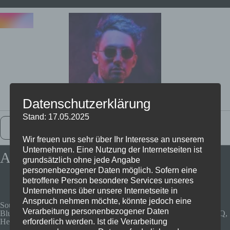
Datenschutzerklärung
Stand: 17.05.2025
Zurück Zur Startseite
Wir freuen uns sehr über Ihr Interesse an unserem
Unternehmen. Eine Nutzung der Internetseiten ist
AirPods Pro alternative für 90€
grundsätzlich ohne jede Angabe
personenbezogener Daten möglich. Sofern eine
betroffene Person besondere Services unseres
Unternehmens über unsere Internetseite in
Anspruch nehmen möchte, könnte jedoch eine
Soundcore by Anker Liberty 2 Pro, True Wireless In-Ear Kopfhörer,
Verarbeitung personenbezogener Daten
Bluetooth, Geräuschunterdrückung, 32 Std Akku, personalisierter EQ,
erforderlich werden. Ist die Verarbeitung
HearID, kabelloses Laden(Schwarz)