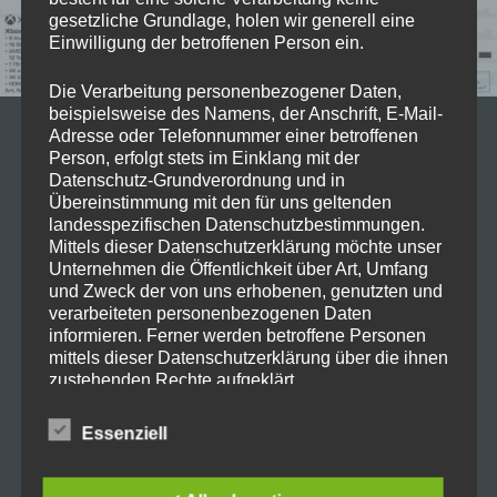
gesetzliche Grundlage, holen wir generell eine
Einwilligung der betroffenen Person ein.
Die Verarbeitung personenbezogener Daten,
Ab morgen dem
13.01.2023
ab
10:00
beispielsweise des Namens, der Anschrift, E-Mail-
Adresse oder Telefonnummer einer betroffenen
Uhr
könnt ihr beim Saturn in Berlin beim
Person, erfolgt stets im Einklang mit der
Datenschutz-Grundverordnung und in
Alexanderplatz fette Schnäppchen
Übereinstimmung mit den für uns geltenden
machen
landesspezifischen Datenschutzbestimmungen.
Mittels dieser Datenschutzerklärung möchte unser
Das sind die Highlights:
Unternehmen die Öffentlichkeit über Art, Umfang
Microsoft XBOX Series X für 444€
und Zweck der von uns erhobenen, genutzten und
Sony PS5 DualSense Controller +
verarbeiteten personenbezogenen Daten
informieren. Ferner werden betroffene Personen
FIFA 23 für 69€
mittels dieser Datenschutzerklärung über die ihnen
Sony Playstation 5 + Gran Tourismo
zustehenden Rechte aufgeklärt.
7 oder FIFA 23 für 606€
PICO 4 All-in-One VR Headset 128
Wir haben als für die Verarbeitung Verantwortlicher
Essenziell
GB VR Headset für 350€
zahlreiche technische und organisatorische
Western Digital SN850 Heatsink
Maßnahmen umgesetzt, um einen möglichst
1TB für 100€
lückenlosen Schutz der über diese Internetseite