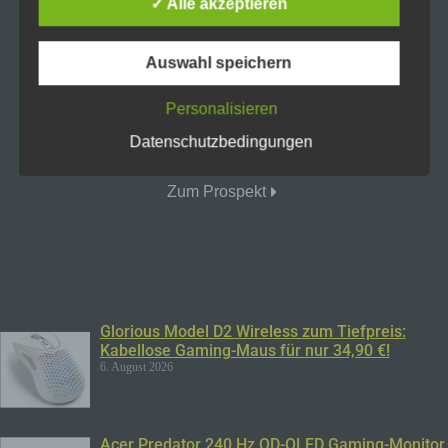
✓ Alle akzeptieren
verarbeiteten personenbezogenen Daten
sicherzustellen. Dennoch können Internetbasierte
und vieles mehr! Schaut euch den
Datenübertragungen grundsätzlich
Auswahl speichern
Sicherheitslücken aufweisen, sodass ein absoluter
gesamten Prospekt über den Link an
Schutz nicht gewährleistet werden kann. Aus
Personalisieren
diesem Grund steht es jeder betroffenen Person
Video Zum Beitrag
frei, personenbezogene Daten auch auf
Datenschutzbedingungen
alternativen Wegen, beispielsweise telefonisch, an
uns zu übermitteln.
Zum Prospekt
Begriffsbestimmungen
Die Datenschutzerklärung beruht auf den
Begrifflichkeiten, die durch den Europäischen
Richtlinien- und Verordnungsgeber beim Erlass
der Datenschutz-Grundverordnung (DS-GVO)
verwendet wurden. Unsere Datenschutzerklärung
Glorious Model D2 Wireless zum Tiefpreis:
Kabellose Gaming-Maus für nur 34,90 €!
soll sowohl für die Öffentlichkeit als auch für
6. August 2026
unsere Kunden und Geschäftspartner einfach
lesbar und verständlich sein. Um dies zu
gewährleisten, möchten wir vorab die verwendeten
Begrifflichkeiten erläutern.
Acer Predator 240 Hz QD-OLED Gaming-Monitor