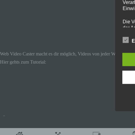
Verar
Einwi
Die V
der A
Perso
und i
E
Daten
unser
Web Video Caster macht es dir möglich, Videos von jeder Webseite (
uns e
Hier gehts zum Tutorial:
infor
Daten
Wir h
und o
lücke
perso
Inter
aufwe
–
Aus d
perso
telef
START
ANGEBOTE
PC
TI