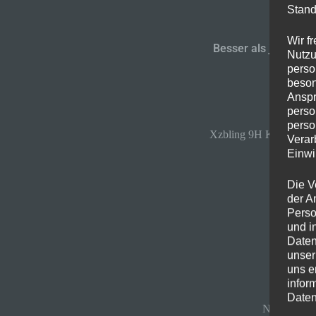
Stand
Wir f
Besser als jedes Pa
Nutzu
perso
beson
Anspr
perso
perso
Xzbling 9H Keramik Ve
Verar
Einwi
Die V
der A
Perso
und i
Daten
unser
uns e
infor
Daten
Normalerwei