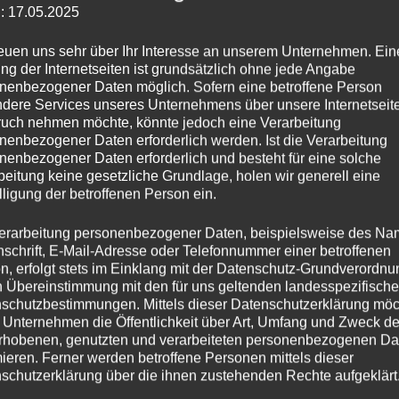
: 17.05.2025
reuen uns sehr über Ihr Interesse an unserem Unternehmen. Ein
nzerglas: Keramikversiegelung!
ng der Internetseiten ist grundsätzlich ohne jede Angabe
nenbezogener Daten möglich. Sofern eine betroffene Person
dere Services unseres Unternehmens über unsere Internetseite
uch nehmen möchte, könnte jedoch eine Verarbeitung
nenbezogener Daten erforderlich werden. Ist die Verarbeitung
nenbezogener Daten erforderlich und besteht für eine solche
rsiegelung, Nano Versiegelung
beitung keine gesetzliche Grundlage, holen wir generell eine
lligung der betroffenen Person ein.
erarbeitung personenbezogener Daten, beispielsweise des Na
nschrift, E-Mail-Adresse oder Telefonnummer einer betroffenen
n, erfolgt stets im Einklang mit der Datenschutz-Grundverordnu
n Übereinstimmung mit den für uns geltenden landesspezifisch
schutzbestimmungen. Mittels dieser Datenschutzerklärung mö
 Unternehmen die Öffentlichkeit über Art, Umfang und Zweck de
rhobenen, genutzten und verarbeiteten personenbezogenen Da
mieren. Ferner werden betroffene Personen mittels dieser
schutzerklärung über die ihnen zustehenden Rechte aufgeklärt
se kennt man Keramikversiegelung, nur aus der Autoindustrie, damit 