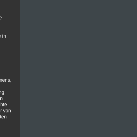
e
 in
mens,
ng
en
chte
r von
ten
.
der Lack