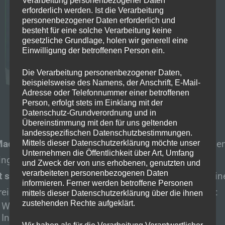
erforderlich werden. Ist die Verarbeitung
personenbezogener Daten erforderlich und
besteht für eine solche Verarbeitung keine
gesetzliche Grundlage, holen wir generell eine
Einwilligung der betroffenen Person ein.
Die Verarbeitung personenbezogener Daten,
beispielsweise des Namens, der Anschrift, E-Mail-
Adresse oder Telefonnummer einer betroffenen
Person, erfolgt stets im Einklang mit der
Datenschutz-Grundverordnung und in
Übereinstimmung mit den für uns geltenden
landesspezifischen Datenschutzbestimmungen.
Mad Gaming
bekommt ihr gerade einen richtig starke
Mittels dieser Datenschutzerklärung möchte unser
Unternehmen die Öffentlichkeit über Art, Umfang
ng-PC für
965,80€
.
und Zweck der von uns erhobenen, genutzten und
verarbeiteten personenbezogenen Daten
t so selbstgebaut
kostet er
890€
. Zwar zahlt man ein
informieren. Ferner werden betroffene Personen
reis von 80€, aber dafür gibt es den
besten Service
:
mittels dieser Datenschutzerklärung über die ihnen
zustehenden Rechte aufgeklärt.
Windows 11 Pro 64 Bit, installiert und aktiviert
Installation aller wichtigen Treiber
Wir haben als für die Verarbeitung Verantwortlicher