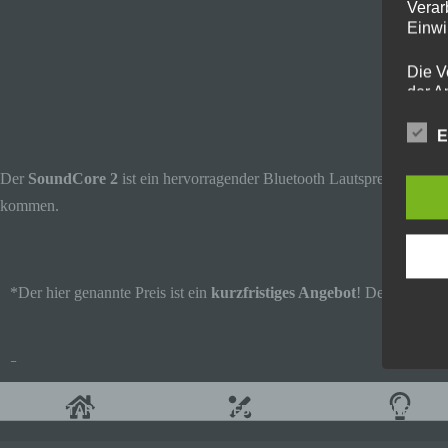
Verar
Einwi
Die V
der A
Perso
und i
E
Daten
unser
Der
SoundCore 2
ist ein hervorragender Bluetooth Lautsprecher, welc
uns e
kommen.
infor
Daten
Wir h
*Der hier genannte Preis ist ein
kurzfristiges Angebot
! Der Button z
und o
lücke
perso
Inter
–
aufwe
Aus d
START
ANGEBOTE
TIPPS
perso
telef