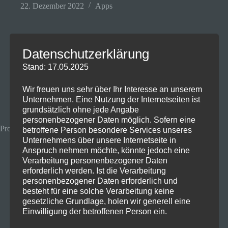
22. Dezember 2022
Apps
Datenschutzerklärung
Coole Apps, die gerade
Stand: 17.05.2025
kostenlos sind Teil 1
Wir freuen uns sehr über Ihr Interesse an unserem
Unternehmen. Eine Nutzung der Internetseiten ist
grundsätzlich ohne jede Angabe
personenbezogener Daten möglich. Sofern eine
ProShot für Android/iOS (Nur Heute) 22.12.2022, 23:59 Uhr
betroffene Person besondere Services unseres
Unternehmens über unsere Internetseite in
Anspruch nehmen möchte, könnte jedoch eine
Verarbeitung personenbezogener Daten
erforderlich werden. Ist die Verarbeitung
personenbezogener Daten erforderlich und
besteht für eine solche Verarbeitung keine
gesetzliche Grundlage, holen wir generell eine
Einwilligung der betroffenen Person ein.