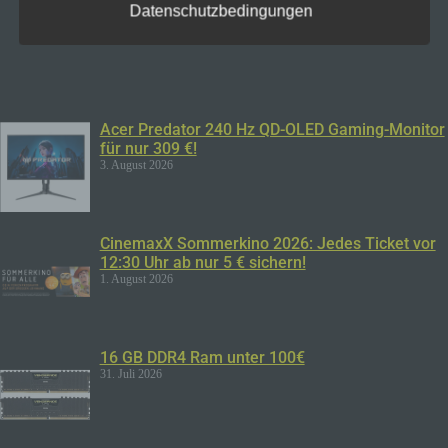
Sicherheitslücken aufweisen, sodass ein absoluter
Datenschutzbedingungen
Schutz nicht gewährleistet werden kann. Aus
diesem Grund steht es jeder betroffenen Person
frei, personenbezogene Daten auch auf
alternativen Wegen, beispielsweise telefonisch, an
uns zu übermitteln.
Acer Predator 240 Hz QD-OLED Gaming-Monitor
für nur 309 €!
Begriffsbestimmungen
3. August 2026
Die Datenschutzerklärung beruht auf den
Begrifflichkeiten, die durch den Europäischen
Richtlinien- und Verordnungsgeber beim Erlass
der Datenschutz-Grundverordnung (DS-GVO)
CinemaxX Sommerkino 2026: Jedes Ticket vor
verwendet wurden. Unsere Datenschutzerklärung
12:30 Uhr ab nur 5 € sichern!
soll sowohl für die Öffentlichkeit als auch für
1. August 2026
unsere Kunden und Geschäftspartner einfach
lesbar und verständlich sein. Um dies zu
gewährleisten, möchten wir vorab die verwendeten
16 GB DDR4 Ram unter 100€
Begrifflichkeiten erläutern.
31. Juli 2026
Wir verwenden in dieser Datenschutzerklärung
unter anderem die folgenden Begriffe: