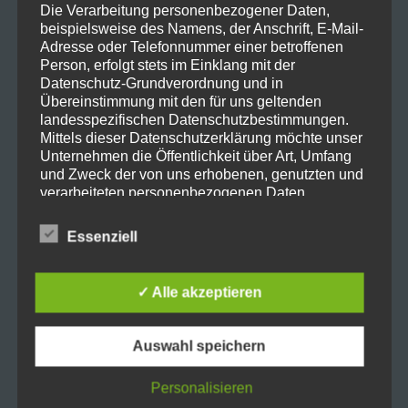
Die Verarbeitung personenbezogener Daten,
beispielsweise des Namens, der Anschrift, E-Mail-
Adresse oder Telefonnummer einer betroffenen
Person, erfolgt stets im Einklang mit der
Datenschutz-Grundverordnung und in
Übereinstimmung mit den für uns geltenden
landesspezifischen Datenschutzbestimmungen.
Mit
ProShot
könnt ihr die Einstellungen
Mittels dieser Datenschutzerklärung möchte unser
Unternehmen die Öffentlichkeit über Art, Umfang
eurer Kamera komplett selbst bestimmen
und Zweck der von uns erhobenen, genutzten und
(gerade für iPhone Nutzer interessant)
verarbeiteten personenbezogenen Daten
informieren. Ferner werden betroffene Personen
nur noch bis
22.12.22 23:59 Uhr
also
mittels dieser Datenschutzerklärung über die ihnen
Essenziell
zustehenden Rechte aufgeklärt.
gönnt euch
Wir haben als für die Verarbeitung Verantwortlicher
✓ Alle akzeptieren
Video Zum Beitrag
zahlreiche technische und organisatorische
Maßnahmen umgesetzt, um einen möglichst
lückenlosen Schutz der über diese Internetseite
Auswahl speichern
Zur App
verarbeiteten personenbezogenen Daten
sicherzustellen. Dennoch können Internetbasierte
Personalisieren
Datenübertragungen grundsätzlich
Zur App