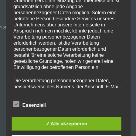
Unternehmen. Eine Nutzung der Internetseiten ist
23. Oktober 2025
Angebot
grundsätzlich ohne jede Angabe
personenbezogener Daten möglich. Sofern eine
betroffene Person besondere Services unseres
Unternehmens über unsere Internetseite in
vom 23. bis 27. Oktober!
Anspruch nehmen möchte, könnte jedoch eine
Verarbeitung personenbezogener Daten
erforderlich werden. Ist die Verarbeitung
personenbezogener Daten erforderlich und
besteht für eine solche Verarbeitung keine
gesetzliche Grundlage, holen wir generell eine
Einwilligung der betroffenen Person ein.
Die Verarbeitung personenbezogener Daten,
Vom
23. bis 27. Oktober
läuft bei
beispielsweise des Namens, der Anschrift, E-Mail-
Adresse oder Telefonnummer einer betroffenen
MediaMarkt und Saturn die große
Person, erfolgt stets im Einklang mit der
Datenschutz-Grundverordnung und in
Essenziell
Mehrwertsteuer-Aktion
! Aus diesem
Übereinstimmung mit den für uns geltenden
Anlass habe ich für euch die besten
landesspezifischen Datenschutzbestimmungen.
Mittels dieser Datenschutzerklärung möchte unser
✓ Alle akzeptieren
Produkte zusammengestellt, die ihr
Unternehmen die Öffentlichkeit über Art, Umfang
und Zweck der von uns erhobenen, genutzten und