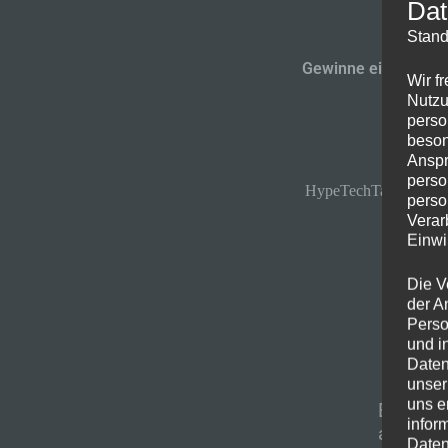
Dat
Stand
Gewinne ein Studio
Wir f
Nutzu
perso
beson
Anspr
perso
HypeTechTalkPodcast
perso
Verar
Einwi
Die V
der A
Perso
und i
Daten
unser
uns e
Einige 
infor
aber die
Daten