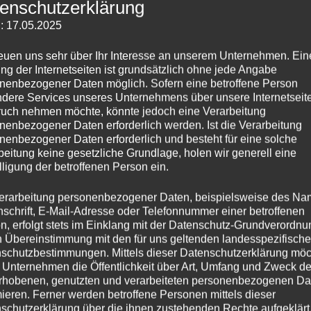
enschutzerklärung
: 17.05.2025
 Aufnahme-Set von Shure🔥
reuen uns sehr über Ihr Interesse an unserem Unternehmen. Ein
ng der Internetseiten ist grundsätzlich ohne jede Angabe
nenbezogener Daten möglich. Sofern eine betroffene Person
dere Services unseres Unternehmens über unsere Internetseite
uch nehmen möchte, könnte jedoch eine Verarbeitung
nenbezogener Daten erforderlich werden. Ist die Verarbeitung
 (HTTP) Powered by Shure
nenbezogener Daten erforderlich und besteht für eine solche
beitung keine gesetzliche Grundlage, holen wir generell eine
lligung der betroffenen Person ein.
erarbeitung personenbezogener Daten, beispielsweise des Na
nschrift, E-Mail-Adresse oder Telefonnummer einer betroffenen
n, erfolgt stets im Einklang mit der Datenschutz-Grundverordnu
n Übereinstimmung mit den für uns geltenden landesspezifisch
schutzbestimmungen. Mittels dieser Datenschutzerklärung mö
 Unternehmen die Öffentlichkeit über Art, Umfang und Zweck de
rhobenen, genutzten und verarbeiteten personenbezogenen Da
wenige von euch könnten unseren Podcast schon kenn
mieren. Ferner werden betroffene Personen mittels dieser
 meisten noch nicht: der 
HypeTechTalkPodcast 
(kur
schutzerklärung über die ihnen zustehenden Rechte aufgeklärt