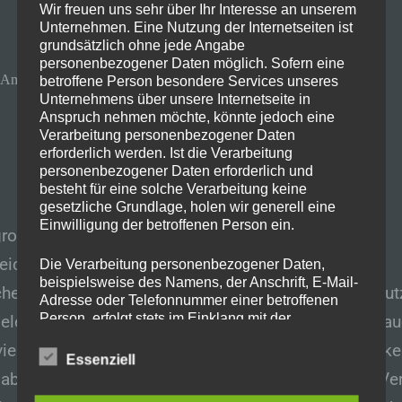
Wir freuen uns sehr über Ihr Interesse an unserem
5. Mai 2025
Uncategorized
Unternehmen. Eine Nutzung der Internetseiten ist
grundsätzlich ohne jede Angabe
personenbezogener Daten möglich. Sofern eine
Am 10.05.25
betroffene Person besondere Services unseres
Unternehmens über unsere Internetseite in
Anspruch nehmen möchte, könnte jedoch eine
Verarbeitung personenbezogener Daten
erforderlich werden. Ist die Verarbeitung
personenbezogener Daten erforderlich und
besteht für eine solche Verarbeitung keine
gesetzliche Grundlage, holen wir generell eine
Einwilligung der betroffenen Person ein.
roßen Gratis Comic Tag 2025 ist es wieder soweit:
reiche Comicverlage öffnen ihre Schatzkisten und
Die Verarbeitung personenbezogener Daten,
beispielsweise des Namens, der Anschrift, E-Mail-
chenken kostenlos ausgewählte Comics an euch! Nut
Adresse oder Telefonnummer einer betroffenen
Person, erfolgt stets im Einklang mit der
Gelegenheit, in neue Geschichten und Welten einzuta
Datenschutz-Grundverordnung und in
vielleicht euren nächsten Lieblingscomic zu entdecke
Übereinstimmung mit den für uns geltenden
Essenziell
landesspezifischen Datenschutzbestimmungen.
dabei sind auch dieses Jahr wieder viele namhafte Ver
Mittels dieser Datenschutzerklärung möchte unser