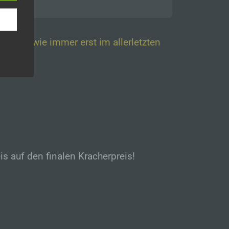
n
ann.
st sich wie immer erst im allerletzten
ise
 den
e
nsere
 Um
is auf den finalen Kracherpreis!
eine