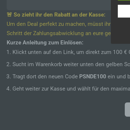
perso
Inter
🚨 So zieht ihr den Rabatt an der Kasse:
aufwe
Aus d
Um den Deal perfekt zu machen, müsst ihr im W
perso
telef
Schritt der Zahlungsabwicklung an eure gewählte
Kurze Anleitung zum Einlösen:
Begr
Klickt unten auf den Link, um direkt zum 100 €
Die D
Europ
Sucht im Warenkorb weiter unten den gelben Sc
Daten
Daten
Tragt dort den neuen Code
PSNDE100
ein und b
Kunde
dies 
Geht weiter zur Kasse und wählt für den maxim
Begrif
Wir v
folge