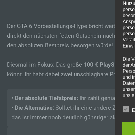
Nutzu
perso
beson
Anspr
Der GTA 6 Vorbestellungs-Hype bricht weiterhin al
perso
perso
direkt den nächsten fetten Gutschein nachgelegt. 
Verar
den absoluten Bestpreis besorgen würde!
Einwi
Die V
Diesmal im Fokus: Das große
100 € PlayStation 
der A
Perso
könnt. Ihr habt dabei zwei unschlagbare Preis-Opt
und i
Daten
unser
uns e
•
Der absolute Tiefstpreis:
Ihr zahlt geniale
80,2
infor
•
Die Alternative:
Solltet ihr eine andere Zahlung
Daten
E
das ist immer noch deutlich günstiger als bei a
Wir h
und o
lücke