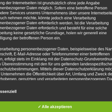
ng der Internetseiten ist grundsätzlich ohne jede Angabe
nenbezogener Daten möglich. Sofern eine betroffene Person
dere Services unseres Unternehmens über unsere Internetseite
uch nehmen möchte, könnte jedoch eine Verarbeitung
le Rekorde! Und weil ihr euer PSN-Konto aktuell gar n
nenbezogener Daten erforderlich werden. Ist die Verarbeitung
nenbezogener Daten erforderlich und besteht für eine solche
Ihr kennt das Spiel: Ich wäre nicht euer Muhammed K
beitung keine gesetzliche Grundlage, holen wir generell eine
lligung der betroffenen Person ein.
erarbeitung personenbezogener Daten, beispielsweise des Na
Guthaben
, das ihr mit dem brandneuen Rabattcode
PS
nschrift, E-Mail-Adresse oder Telefonnummer einer betroffenen
n, erfolgt stets im Einklang mit der Datenschutz-Grundverordnu
ionen an der Kasse:
n Übereinstimmung mit den für uns geltenden landesspezifisch
schutzbestimmungen. Mittels dieser Datenschutzerklärung mö
 Unternehmen die Öffentlichkeit über Art, Umfang und Zweck de
rhobenen, genutzten und verarbeiteten personenbezogenen Da
3 €
für die 100 € Karte, wenn ihr an der Kasse
PayPal 
mieren. Ferner werden betroffene Personen mittels dieser
smethode wählen, landet ihr bei ebenfalls extrem sta
schutzerklärung über die ihnen zustehenden Rechte aufgeklärt
ssenziell
llen anderen Guthaben-Anbietern im Netz!
aben als für die Verarbeitung Verantwortlicher zahlreiche techn
rganisatorische Maßnahmen umgesetzt, um einen möglichst
✓ Alle akzeptieren
nlosen Schutz der über diese Internetseite verarbeiteten