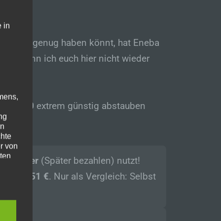
 in
icht voll genug haben könnt, hat Eneba
aan, wenn ich euch hier nicht wieder
mens,
NDE100
extrem günstig abstauben
ng
en
chte
r von
ten
Pay Later
(Später bezahlen) nutzt!
rken
81,51 €
. Nur als Vergleich: Selbst
.
ische