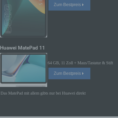
unsere Kunden und Geschäftspartner einfach
Zum Bestpreis
lesbar und verständlich sein. Um dies zu
gewährleisten, möchten wir vorab die verwendeten
Begrifflichkeiten erläutern.
Wir verwenden in dieser Datenschutzerklärung
unter anderem die folgenden Begriffe:
a) personenbezogene Daten
Huawei MatePad 11
Personenbezogene Daten sind alle
Informationen, die sich auf eine identifizierte
oder identifizierbare natürliche Person (im
64 GB, 11 Zoll + Maus/Tastatur & Stift
Folgenden „betroffene Person") beziehen.
Als identifizierbar wird eine natürliche
Zum Bestpreis
Person angesehen, die direkt oder indirekt,
insbesondere mittels Zuordnung zu einer
Kennung wie einem Namen, zu einer
Das MatePad mit allem gibts nur bei Huawei direkt
Kennnummer, zu Standortdaten, zu einer
Online-Kennung oder zu einem oder
mehreren besonderen Merkmalen, die
Ausdruck der physischen, physiologischen,
genetischen, psychischen, wirtschaftlichen,