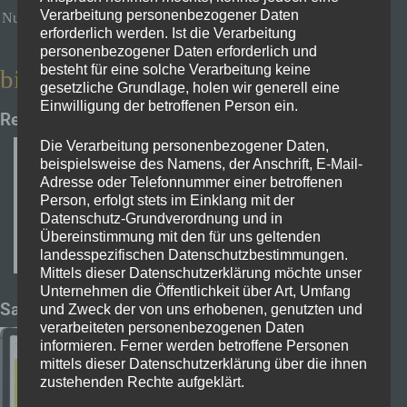
Verarbeitung personenbezogener Daten
Nur für Samsung Fans. Das Blackview ist besser:)
erforderlich werden. Ist die Verarbeitung
personenbezogener Daten erforderlich und
besteht für eine solche Verarbeitung keine
bis 300€
gesetzliche Grundlage, holen wir generell eine
Einwilligung der betroffenen Person ein.
Realme Pad
Die Verarbeitung personenbezogener Daten,
beispielsweise des Namens, der Anschrift, E-Mail-
Realme Pad 64GB 10,4 Zoll
Adresse oder Telefonnummer einer betroffenen
Person, erfolgt stets im Einklang mit der
Zum Bestpreis
Datenschutz-Grundverordnung und in
Übereinstimmung mit den für uns geltenden
landesspezifischen Datenschutzbestimmungen.
Mittels dieser Datenschutzerklärung möchte unser
Unternehmen die Öffentlichkeit über Art, Umfang
Samsung Galaxy Tab S6 Lite
und Zweck der von uns erhobenen, genutzten und
verarbeiteten personenbezogenen Daten
informieren. Ferner werden betroffene Personen
mittels dieser Datenschutzerklärung über die ihnen
zustehenden Rechte aufgeklärt.
Samsung Galaxy Tab S6 Lite, Tablet