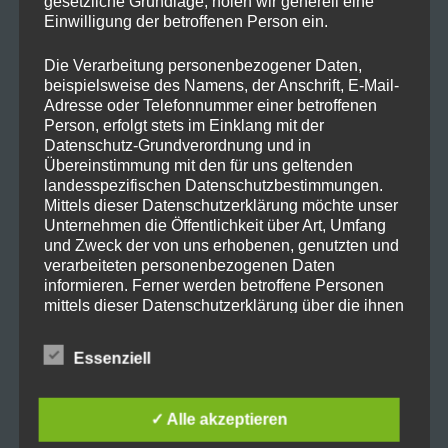
gesetzliche Grundlage, holen wir generell eine
Einwilligung der betroffenen Person ein.
Die Verarbeitung personenbezogener Daten,
beispielsweise des Namens, der Anschrift, E-Mail-
Adresse oder Telefonnummer einer betroffenen
Person, erfolgt stets im Einklang mit der
Datenschutz-Grundverordnung und in
Übereinstimmung mit den für uns geltenden
landesspezifischen Datenschutzbestimmungen.
Mittels dieser Datenschutzerklärung möchte unser
Unternehmen die Öffentlichkeit über Art, Umfang
und Zweck der von uns erhobenen, genutzten und
verarbeiteten personenbezogenen Daten
Mit dem Xiaomi Pad 5 hat Xiaomi wirklich einen
informieren. Ferner werden betroffene Personen
Preisleistungskracher rausgehauen.
mittels dieser Datenschutzerklärung über die ihnen
Wir haben hier wie beim
iPad Pro
ein 2K
(WQHD)
zustehenden Rechte aufgeklärt.
120Hz Display und mehr als genug power zum
Essenziell
Wir haben als für die Verarbeitung Verantwortlicher
Zocken. Ach ja, und einen Stift gibt es auch
zahlreiche technische und organisatorische
Maßnahmen umgesetzt, um einen möglichst
Video Zum Beitrag
✓ Alle akzeptieren
lückenlosen Schutz der über diese Internetseite