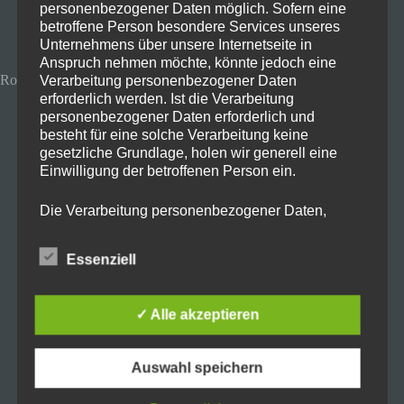
personenbezogener Daten möglich. Sofern eine
25. Oktober 2025
Apps
betroffene Person besondere Services unseres
Unternehmens über unsere Internetseite in
Anspruch nehmen möchte, könnte jedoch eine
Rode Capture App
Verarbeitung personenbezogener Daten
erforderlich werden. Ist die Verarbeitung
personenbezogener Daten erforderlich und
besteht für eine solche Verarbeitung keine
gesetzliche Grundlage, holen wir generell eine
Einwilligung der betroffenen Person ein.
Die Verarbeitung personenbezogener Daten,
beispielsweise des Namens, der Anschrift, E-Mail-
Adresse oder Telefonnummer einer betroffenen
Mit der kostenlosen
Rode Capture
Essenziell
Person, erfolgt stets im Einklang mit der
App
hast du eine kostenlose und
Datenschutz-Grundverordnung und in
Übereinstimmung mit den für uns geltenden
komplett
werbefreie Kamera App
mit
✓ Alle akzeptieren
landesspezifischen Datenschutzbestimmungen.
Mittels dieser Datenschutzerklärung möchte unser
praktischen Zusatzfunktionen, wie zum
Unternehmen die Öffentlichkeit über Art, Umfang
Auswahl speichern
und Zweck der von uns erhobenen, genutzten und
Beispiel
Dual Video Recording
.
verarbeiteten personenbezogenen Daten