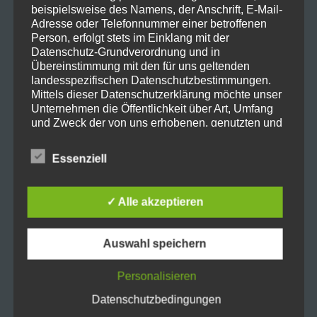
beispielsweise des Namens, der Anschrift, E-Mail-
Adresse oder Telefonnummer einer betroffenen
Person, erfolgt stets im Einklang mit der
Datenschutz-Grundverordnung und in
Übereinstimmung mit den für uns geltenden
landesspezifischen Datenschutzbestimmungen.
Mittels dieser Datenschutzerklärung möchte unser
Bei NBB bekommt ihr gerade den
Unternehmen die Öffentlichkeit über Art, Umfang
SAMSUNG S27AG500NU Odyssey
und Zweck der von uns erhobenen, genutzten und
verarbeiteten personenbezogenen Daten
Gaming G5A 27 Zoll WQHD Gaming
informieren. Ferner werden betroffene Personen
Essenziell
Monitor für 199,90€ statt
*280€
mittels dieser Datenschutzerklärung über die ihnen
zustehenden Rechte aufgeklärt.
Mit Giropay Zahlt ihr sogar „nur“ 189€
✓ Alle akzeptieren
Der Monitor ist mit dieser Ausstattung
Wir haben als für die Verarbeitung Verantwortlicher
zahlreiche technische und organisatorische
sogar perfekt für die PS5 geeignet
Maßnahmen umgesetzt, um einen möglichst
Auswahl speichern
lückenlosen Schutz der über diese Internetseite
verarbeiteten personenbezogenen Daten
Zum Angebot
Personalisieren
sicherzustellen. Dennoch können Internetbasierte
Datenübertragungen grundsätzlich
Datenschutzbedingungen
Sicherheitslücken aufweisen, sodass ein absoluter