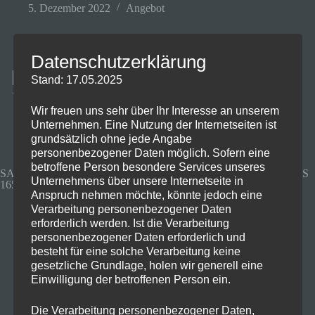
5. Dezember 2022
Angebot
Datenschutzerklärung
Krasser 2K Monitor für
Stand: 17.05.2025
199€🔥
Wir freuen uns sehr über Ihr Interesse an unserem
Unternehmen. Eine Nutzung der Internetseiten ist
grundsätzlich ohne jede Angabe
personenbezogener Daten möglich. Sofern eine
betroffene Person besondere Services unseres
SAMSUNG S27AG500NU Odyssey Gaming G5A 27“ WQHD IPS
Unternehmens über unsere Internetseite in
165 Hz
Anspruch nehmen möchte, könnte jedoch eine
Verarbeitung personenbezogener Daten
erforderlich werden. Ist die Verarbeitung
personenbezogener Daten erforderlich und
besteht für eine solche Verarbeitung keine
gesetzliche Grundlage, holen wir generell eine
Einwilligung der betroffenen Person ein.
Die Verarbeitung personenbezogener Daten,