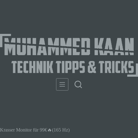
Krasser Monitor für 99€🔥(165 Hz)