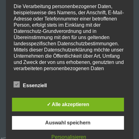
Die Verarbeitung personenbezogener Daten,
beispielsweise des Namens, der Anschrift, E-Mail-
Adresse oder Telefonnummer einer betroffenen
Person, erfolgt stets im Einklang mit der
Datenschutz-Grundverordnung und in
Bei
Amazon
bekommt ihr gerade das
Green Cell
Übereinstimmung mit den für uns geltenden
landesspezifischen Datenschutzbestimmungen.
Power source 75W
Netzteil für 28,68€
Mittels dieser Datenschutzerklärung möchte unser
*normalerweise kostet das um die 40€
Unternehmen die Öffentlichkeit über Art, Umfang
Die zwei unteren Ports Passen sich an eure Geräte an.
und Zweck der von uns erhobenen, genutzten und
verarbeiteten personenbezogenen Daten
Der grüne ganz oben beherrscht Quick Charge 3.0
informieren. Ferner werden betroffene Personen
(zum Beispiel für’s 67W schnellladen von Xiaomi) und
mittels dieser Datenschutzerklärung über die ihnen
Essenziell
der obere USB C Port beherrscht Power Delivery zum
zustehenden Rechte aufgeklärt.
Aufladen von MacBooks oder anderen Laptops
Wir haben als für die Verarbeitung Verantwortlicher
✓ Alle akzeptieren
zahlreiche technische und organisatorische
Video Zum Beitrag
Maßnahmen umgesetzt, um einen möglichst
lückenlosen Schutz der über diese Internetseite
Auswahl speichern
verarbeiteten personenbezogenen Daten
Zum Bestpreis
sicherzustellen. Dennoch können Internetbasierte
Personalisieren
Datenübertragungen grundsätzlich