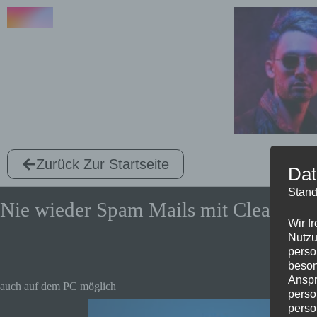
Zurück Zur Startseite
Dat
Stand
Nie wieder Spam Mails mit Cleanfox
Wir f
Nutzu
perso
beson
Anspr
auch auf dem PC möglich
perso
perso