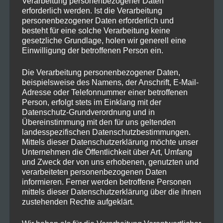
Verarbeitung personenbezogener Daten
erforderlich werden. Ist die Verarbeitung
personenbezogener Daten erforderlich und
besteht für eine solche Verarbeitung keine
gesetzliche Grundlage, holen wir generell eine
Einwilligung der betroffenen Person ein.
Die Verarbeitung personenbezogener Daten,
beispielsweise des Namens, der Anschrift, E-Mail-
Adresse oder Telefonnummer einer betroffenen
Person, erfolgt stets im Einklang mit der
Bei
Media Markt
und
Saturn
bekommt ihr
Datenschutz-Grundverordnung und in
bis zum 13.02.23 die Nintendo switch
Übereinstimmung mit den für uns geltenden
landesspezifischen Datenschutzbestimmungen.
OLED Zum Bestpreis von 285,71€
Mittels dieser Datenschutzerklärung möchte unser
Unternehmen die Öffentlichkeit über Art, Umfang
und Zweck der von uns erhobenen, genutzten und
verarbeiteten personenbezogenen Daten
informieren. Ferner werden betroffene Personen
mittels dieser Datenschutzerklärung über die ihnen
zustehenden Rechte aufgeklärt.