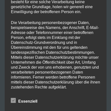
besteht für eine solche Verarbeitung keine
gesetzliche Grundlage, holen wir generell eine
Ihr bekommt gerade die Photoshop
Einwilligung der betroffenen Person ein.
Alternative Luminar Ai komplett
Die Verarbeitung personenbezogener Daten,
kostenlos!
beispielsweise des Namens, der Anschrift, E-Mail-
Sonst kostet Luminar Ai 79€ bzw
Adresse oder Telefonnummer einer betroffenen
Person, erfolgt stets im Einklang mit der
momentan wegen einer Aktion 47€
Datenschutz-Grundverordnung und in
Über den Link „zum Angebot“ Email
Übereinstimmung mit den für uns geltenden
landesspezifischen Datenschutzbestimmungen.
Adresse und Name eingeben und
Mittels dieser Datenschutzerklärung möchte unser
Unternehmen die Öffentlichkeit über Art, Umfang
anschließend bekommt ihr euren Key
und Zweck der von uns erhobenen, genutzten und
Key Eingabe Tutorial
verarbeiteten personenbezogenen Daten
informieren. Ferner werden betroffene Personen
mittels dieser Datenschutzerklärung über die ihnen
zustehenden Rechte aufgeklärt.
Wir haben als für die Verarbeitung Verantwortlicher
Essenziell
zahlreiche technische und organisatorische
Maßnahmen umgesetzt, um einen möglichst