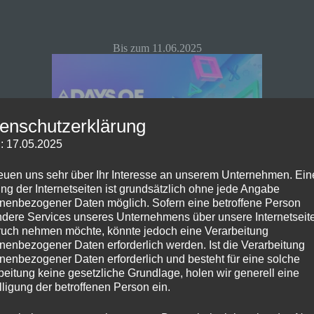
Bis zum 11.06.2025
enschutzerklärung
: 17.05.2025
reuen uns sehr über Ihr Interesse an unserem Unternehmen. Ein
lig angekündigt, starten heute die
Days of Play
, bei denen PlayStation
ng der Internetseiten ist grundsätzlich ohne jede Angabe
nenbezogener Daten möglich. Sofern eine betroffene Person
dere Services unseres Unternehmens über unsere Internetseite
en du sparen kannst:
uch nehmen möchte, könnte jedoch eine Verarbeitung
ör
nenbezogener Daten erforderlich werden. Ist die Verarbeitung
nenbezogener Daten erforderlich und besteht für eine solche
seite
direct.playstation.com
erhältst du Konsolen und Zubehör wie Contr
beitung keine gesetzliche Grundlage, holen wir generell eine
t sind mit den Preisen mitgezogen.
lligung der betroffenen Person ein.
 für 399€: