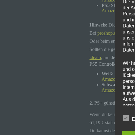
Die V
PS5 Slim Disk f
der A
Amazon
Perso
und i
Hinweis:
Die PS5 Pro gi
Daten
unser
Bei
proshop.de
gibt’s d
uns e
Oder beim etwas bekan
infor
Sollten die genannten H
Daten
idealo
, um den günstigst
Wir h
PS5 Controller für 55€:
und o
Weiß:
lücke
Amazon (weiß)
perso
Schwarz:
Inter
Amazon (Schwar
aufwe
Aus d
2. PS+ günstiger und we
perso
telef
Wenn du keine PlayStati
E
61,19 € statt den regulä
Begr
Du kannst den Preis ab
Die D