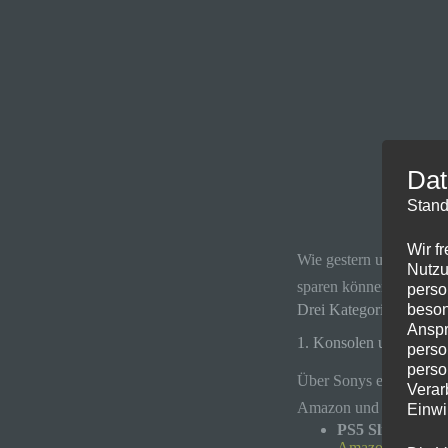
Dat
Stand
Wir f
Wie gestern unterschwel
Nutzu
sparen können!
perso
beson
Drei Kategorien, in den
Anspr
1. Konsolen und Zubeh
perso
perso
Über Sonys eigene Web
Verar
Amazon und Media Mark
Einwi
PS5 Slim digital
Amazon