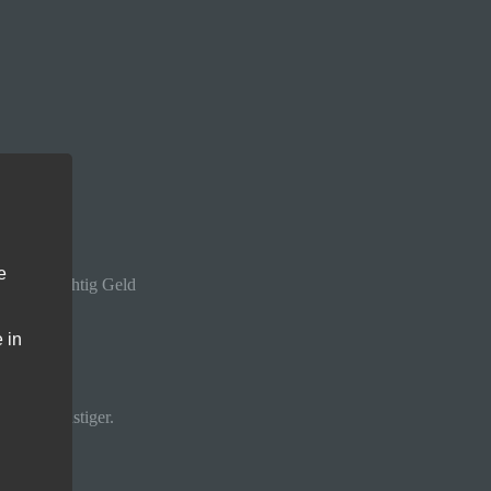
e
 Spieler richtig Geld
 in
oller günstiger.