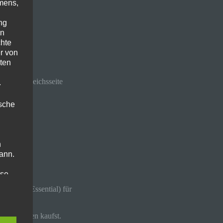
mens,
ng
en
is.
chte
r von
ten
Preisvergleichsseite
.
.
ische
n
ann.
ise
ion Plus Essential) für
on Guthaben kaufst.
 den