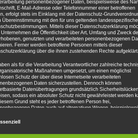
erarbeitung personenbezogener Daten, beispielsweise des Na
ür 449€:
nschrift, E-Mail-Adresse oder Telefonnummer einer betroffenen
n, erfolgt stets im Einklang mit der Datenschutz-Grundverordnu
n Übereinstimmung mit den für uns geltenden landesspezifisch
bt es auch für 749€ statt dem regulären 799€, aber dies ist kein Bestpre
schutzbestimmungen. Mittels dieser Datenschutzerklärung mö
 Unternehmen die Öffentlichkeit über Art, Umfang und Zweck de
ie für 725€ + 4,99€ Versand.
rhobenen, genutzten und verarbeiteten personenbezogenen Da
nteren Shop
galaxus
für 729€.
mieren. Ferner werden betroffene Personen mittels dieser
ändler ausverkauft sein, was die PS5 Pro angeht, schau immer über die 
schutzerklärung über die ihnen zustehenden Rechte aufgeklärt
en Anbieter zu finden. Ja, die gelisteten eBay Händler sind auch sicher
aben als für die Verarbeitung Verantwortlicher zahlreiche techn
rganisatorische Maßnahmen umgesetzt, um einen möglichst
nlosen Schutz der über diese Internetseite verarbeiteten
nenbezogenen Daten sicherzustellen. Dennoch können
netbasierte Datenübertragungen grundsätzlich Sicherheitslücke
z)
isen, sodass ein absoluter Schutz nicht gewährleistet werden k
iesem Grund steht es jeder betroffenen Person frei,
itere Tipps
nenbezogene Daten auch auf alternativen Wegen, beispielswe
onisch, an uns zu übermitteln.
on Plus Mitgliedschaft hast, bekommst du jetzt das Basis-Abo (PlayStat
ssenziell
ren 71,99 €.
iffsbestimmungen
er noch mehr drücken, indem du über Instant Gaming günstig PlayStati
atenschutzerklärung beruht auf den Begrifflichkeiten, die durch