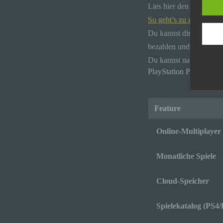
Lies hier den Beitrag z
Europ
Daten
So geht’s zu günstige
Daten
Du kannst dir 60 € Play
Kunde
dies 
bezahlen und hast dann e
Begrif
Du kannst natürlich au
PlayStation Plus – Verg
Wir v
folge
Feature
Online-Multiplayer
Monatliche Spiele
Cloud-Speicher
Spielekatalog (PS4/