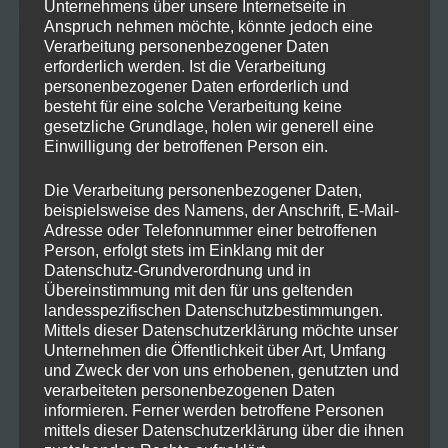
Unternehmens über unsere Internetseite in
Anspruch nehmen möchte, könnte jedoch eine
Verarbeitung personenbezogener Daten
erforderlich werden. Ist die Verarbeitung
personenbezogener Daten erforderlich und
besteht für eine solche Verarbeitung keine
gesetzliche Grundlage, holen wir generell eine
Einwilligung der betroffenen Person ein.
Die Verarbeitung personenbezogener Daten,
beispielsweise des Namens, der Anschrift, E-Mail-
Adresse oder Telefonnummer einer betroffenen
Person, erfolgt stets im Einklang mit der
Datenschutz-Grundverordnung und in
Bis zum 11. August könnt ihr eure alte
Übereinstimmung mit den für uns geltenden
PlayStation 4 bei GameStop abgeben und
landesspezifischen Datenschutzbestimmungen.
Mittels dieser Datenschutzerklärung möchte unser
dafür günstiger eine PlayStation 5 Disk
Unternehmen die Öffentlichkeit über Art, Umfang
Version bekommen. Die Preise sind wie
und Zweck der von uns erhobenen, genutzten und
verarbeiteten personenbezogenen Daten
folgt:
informieren. Ferner werden betroffene Personen
mittels dieser Datenschutzerklärung über die ihnen
PlayStation 4 500 GB + DualShock 4