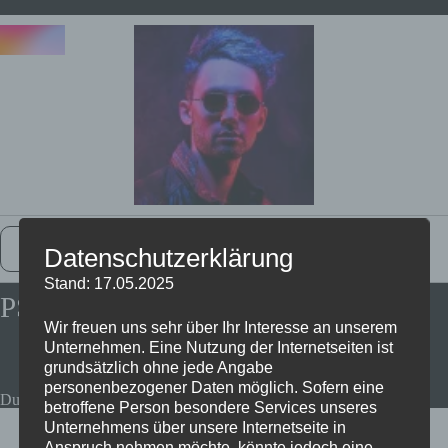
Zurück Zur Startseite
Datenschutzerklärung
Stand: 17.05.2025
PS5 Controller günstiger!
Wir freuen uns sehr über Ihr Interesse an unserem
Unternehmen. Eine Nutzung der Internetseiten ist
grundsätzlich ohne jede Angabe
personenbezogener Daten möglich. Sofern eine
Dualsense Controller PS5 alle Farben inkl Galactic Purple
betroffene Person besondere Services unseres
Unternehmens über unsere Internetseite in
Anspruch nehmen möchte, könnte jedoch eine