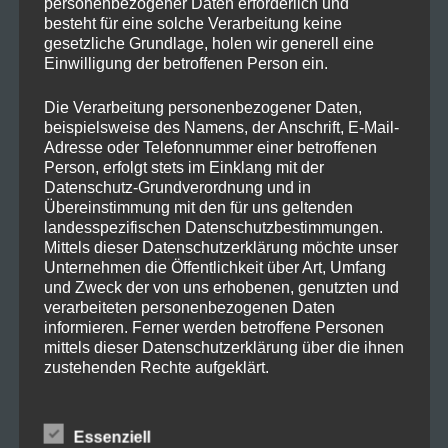
personenbezogener Daten erforderlich und
besteht für eine solche Verarbeitung keine
gesetzliche Grundlage, holen wir generell eine
Einwilligung der betroffenen Person ein.
Die Verarbeitung personenbezogener Daten,
Bei Media Markt/Saturn und auch
beispielsweise des Namens, der Anschrift, E-Mail-
Amazon bekommt ihr gerade die PS5 in
Adresse oder Telefonnummer einer betroffenen
Person, erfolgt stets im Einklang mit der
der Disk-Version für 449,99 €, der
Datenschutz-Grundverordnung und in
Übereinstimmung mit den für uns geltenden
momentan absolute Bestpreis. Viele
landesspezifischen Datenschutzbestimmungen.
werden sich jetzt fragen, soll ich lieber
Mittels dieser Datenschutzerklärung möchte unser
Unternehmen die Öffentlichkeit über Art, Umfang
auf eine Slim-Version warten? Und ich
und Zweck der von uns erhobenen, genutzten und
würde sagen, muss nicht sein.
verarbeiteten personenbezogenen Daten
informieren. Ferner werden betroffene Personen
Eine Slim-Version ist nie leistungsstärker,
mittels dieser Datenschutzerklärung über die ihnen
zustehenden Rechte aufgeklärt.
sondern nur kleiner und stromsparender.
Wenn ihr noch 2-3 Jahre warten könnt,
Wir haben als für die Verarbeitung Verantwortlicher
zahlreiche technische und organisatorische
lohnt es sich aber eventuell, auf eine Pro-
Essenziell