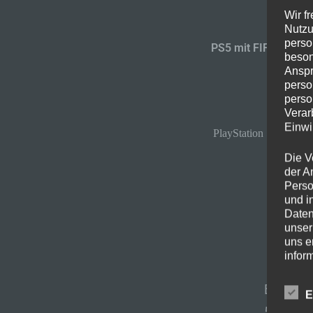
Wir f
Nutzu
perso
PS5 mit FIFA 23 Tr
beson
Anspr
perso
perso
Verar
Einwi
PlayStation 5, inkl.
Die V
der A
Perso
und i
Daten
unser
uns e
infor
Daten
Bei
Otto
E
Wir h
579€. N