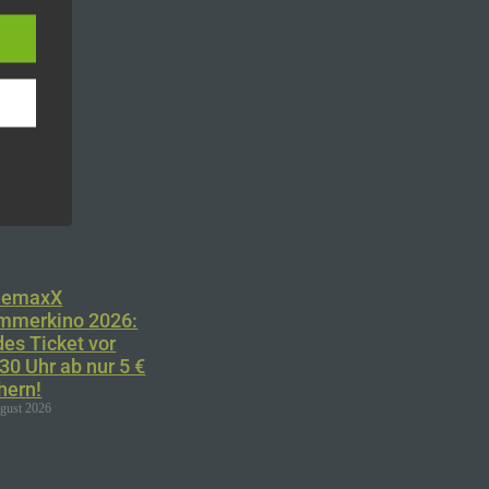
n
ann.
ise
 den
e
nemaxX
nsere
mmerkino 2026:
 Um
es Ticket vor
30 Uhr ab nur 5 €
hern!
ugust 2026