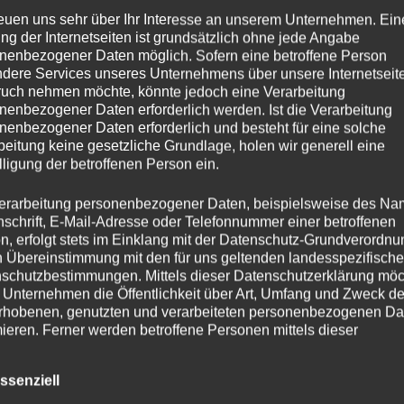
reuen uns sehr über Ihr Interesse an unserem Unternehmen. Ein
ng der Internetseiten ist grundsätzlich ohne jede Angabe
nenbezogener Daten möglich. Sofern eine betroffene Person
aumpreis
dere Services unseres Unternehmens über unsere Internetseite
uch nehmen möchte, könnte jedoch eine Verarbeitung
nenbezogener Daten erforderlich werden. Ist die Verarbeitung
nenbezogener Daten erforderlich und besteht für eine solche
beitung keine gesetzliche Grundlage, holen wir generell eine
lligung der betroffenen Person ein.
 FIFA23 (Download Code)
erarbeitung personenbezogener Daten, beispielsweise des Na
nschrift, E-Mail-Adresse oder Telefonnummer einer betroffenen
n, erfolgt stets im Einklang mit der Datenschutz-Grundverordnu
n Übereinstimmung mit den für uns geltenden landesspezifisch
schutzbestimmungen. Mittels dieser Datenschutzerklärung mö
 Unternehmen die Öffentlichkeit über Art, Umfang und Zweck de
rhobenen, genutzten und verarbeiteten personenbezogenen Da
mieren. Ferner werden betroffene Personen mittels dieser
schutzerklärung über die ihnen zustehenden Rechte aufgeklärt
bekommt ihr gerade die PS5 mit FIFA 23 für unschl
ssenziell
aben als für die Verarbeitung Verantwortlicher zahlreiche techn
ormalerweise kosten bundles mit Spielen seit der