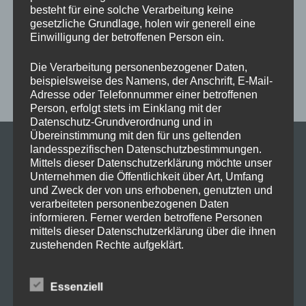
besteht für eine solche Verarbeitung keine
gesetzliche Grundlage, holen wir generell eine
Einwilligung der betroffenen Person ein.
Die Verarbeitung personenbezogener Daten,
beispielsweise des Namens, der Anschrift, E-Mail-
Adresse oder Telefonnummer einer betroffenen
Person, erfolgt stets im Einklang mit der
Datenschutz-Grundverordnung und in
Seit September 2022 wurde die UVP der
Übereinstimmung mit den für uns geltenden
landesspezifischen Datenschutzbestimmungen.
PS5 von 499 € auf 549 € erhöht. Als
Mittels dieser Datenschutzerklärung möchte unser
Grund dafür nannte man die Inflation.
Unternehmen die Öffentlichkeit über Art, Umfang
und Zweck der von uns erhobenen, genutzten und
Jetzt gibt’s erste Hinweise dazu, dass der
verarbeiteten personenbezogenen Daten
informieren. Ferner werden betroffene Personen
Preis wieder gesenkt wird.
mittels dieser Datenschutzerklärung über die ihnen
Bei
GameStop
bekommt ihr gerade die
zustehenden Rechte aufgeklärt.
PS5 im Bundle mit God of Ragnarök für
Wir haben als für die Verarbeitung Verantwortlicher
529,99 €
Essenziell
zahlreiche technische und organisatorische
Maßnahmen umgesetzt, um einen möglichst