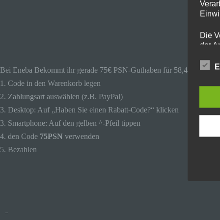
Verar
Einwi
Die V
der A
Perso
und i
E
Bei Eneba Bekommt ihr gerade 75€ PSN-Guthaben für 58,47€ mit d
Daten
1. Code in den Warenkorb legen
unser
uns e
2. Zahlungsart auswählen (z.B. PayPal)
infor
3. Desktop: Auf „Haben Sie einen Rabatt-Code?“ klicken
Daten
3. Smartphone: Auf den gelben ^-Pfeil tippen
Wir h
4. den Code
75PSN
verwenden
und o
5. Bezahlen
lücke
perso
Inter
aufwe
Aus d
perso
telef
–