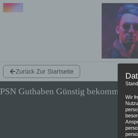
Zurück Zur Startseite
Dat
Stand
PSN Guthaben Günstig bekommen🔥
Wir f
Nutzu
perso
beson
Anspr
perso
perso