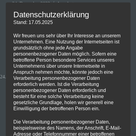
24. Dezember 2022
Angebot
Datenschutzerklärung
Stand: 17.05.2025
PSN Guthaben Günstig
Wir freuen uns sehr über Ihr Interesse an unserem
bekommen🔥
Unternehmen. Eine Nutzung der Internetseiten ist
grundsätzlich ohne jede Angabe
personenbezogener Daten möglich. Sofern eine
betroffene Person besondere Services unseres
Unternehmens über unsere Internetseite in
Anspruch nehmen möchte, könnte jedoch eine
24.12 - 27.12.2022
Verarbeitung personenbezogener Daten
erforderlich werden. Ist die Verarbeitung
personenbezogener Daten erforderlich und
besteht für eine solche Verarbeitung keine
gesetzliche Grundlage, holen wir generell eine
Einwilligung der betroffenen Person ein.
Die Verarbeitung personenbezogener Daten,
beispielsweise des Namens, der Anschrift, E-Mail-
Bei Eneba bekommt ihr gerade 75€ Playstation
Adresse oder Telefonnummer einer betroffenen