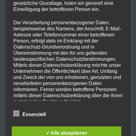
gesetzliche Grundlage, holen wir generell eine
Einwilligung der betroffenen Person ein.
Die Verarbeitung personenbezogener Daten,
beispielsweise des Namens, der Anschrift, E-Mail-
Adresse oder Telefonnummer einer betroffenen
Person, erfolgt stets im Einklang mit der
Datenschutz-Grundverordnung und in
Übereinstimmung mit den für uns geltenden
landesspezifischen Datenschutzbestimmungen.
Mittels dieser Datenschutzerklärung möchte unser
Unternehmen die Öffentlichkeit über Art, Umfang
und Zweck der von uns erhobenen, genutzten und
verarbeiteten personenbezogenen Daten
informieren. Ferner werden betroffene Personen
Über den Schweizer Mobilfunk Anbieter
mittels dieser Datenschutzerklärung über die ihnen
zustehenden Rechte aufgeklärt.
Sunrise bekommt ihr gerade
AirPods 3
für 99 CHF
(101,11€)
Essenziell
Wir haben als für die Verarbeitung Verantwortlicher
zahlreiche technische und organisatorische
Um auf den Preis zu kommen müsst ihr
Maßnahmen umgesetzt, um einen möglichst
die Mindestlaufzeit von 24 auf 0 Monate
✓ Alle akzeptieren
lückenlosen Schutz der über diese Internetseite