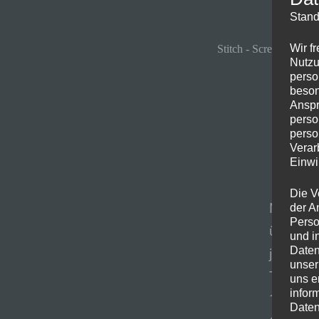
Stand
Wir f
Stitch - Screenshot Ap
Nutzu
perso
beson
Anspr
perso
perso
Verar
Einwi
Die V
Normale
der A
Perso
über Sa
und i
Daten
jedoch 
unser
Tutorial:
uns e
infor
1. App ö
Daten