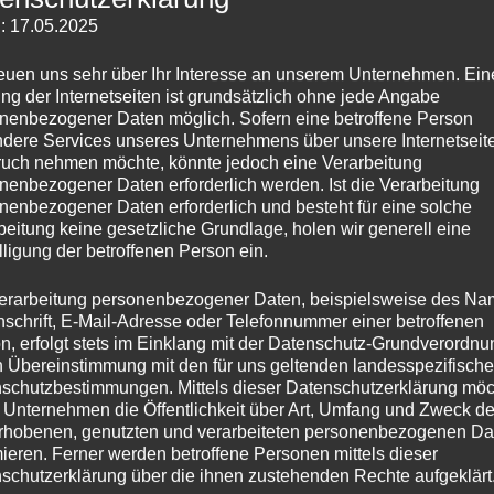
: 17.05.2025
reuen uns sehr über Ihr Interesse an unserem Unternehmen. Ein
p
ng der Internetseiten ist grundsätzlich ohne jede Angabe
nenbezogener Daten möglich. Sofern eine betroffene Person
dere Services unseres Unternehmens über unsere Internetseite
uch nehmen möchte, könnte jedoch eine Verarbeitung
nenbezogener Daten erforderlich werden. Ist die Verarbeitung
nenbezogener Daten erforderlich und besteht für eine solche
beitung keine gesetzliche Grundlage, holen wir generell eine
lligung der betroffenen Person ein.
erarbeitung personenbezogener Daten, beispielsweise des Na
rweise kann man Screenshots von einer ganzen Seit
nschrift, E-Mail-Adresse oder Telefonnummer einer betroffenen
n, erfolgt stets im Einklang mit der Datenschutz-Grundverordnu
fari machen. Mit der kostenlosen App “Stitch” kann 
n Übereinstimmung mit den für uns geltenden landesspezifisch
schutzbestimmungen. Mittels dieser Datenschutzerklärung mö
in jeder App machen.
 Unternehmen die Öffentlichkeit über Art, Umfang und Zweck de
rhobenen, genutzten und verarbeiteten personenbezogenen Da
mieren. Ferner werden betroffene Personen mittels dieser
ffnen: Öffne die App und gib ihr vollen Zugriff auf de
schutzerklärung über die ihnen zustehenden Rechte aufgeklärt