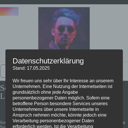
Datenschutzerklärung
Stand: 17.05.2025
Zurück Zur Startseite
Wir freuen uns sehr über Ihr Interesse an unserem
Soundcore Frames - Brille mit
Unternehmen. Eine Nutzung der Internetseiten ist
grundsätzlich ohne jede Angabe
Lautsprechern
personenbezogener Daten möglich. Sofern eine
betroffene Person besondere Services unseres
Unternehmens über unsere Internetseite in
Anspruch nehmen möchte, könnte jedoch eine
Verarbeitung personenbezogener Daten
Soundcore Frames Landmark Style, Bluetooth-Audiobrille, Open Ear
erforderlich werden. Ist die Verarbeitung
Surround Sound, 4 Lautsprecher, Polarisierte Gläser, 2 Mikrofone,