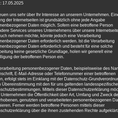
: 17.05.2025
reuen uns sehr über Ihr Interesse an unserem Unternehmen. Ein
tiger bekommen
ng der Internetseiten ist grundsätzlich ohne jede Angabe
nenbezogener Daten möglich. Sofern eine betroffene Person
dere Services unseres Unternehmens über unsere Internetseite
uch nehmen möchte, könnte jedoch eine Verarbeitung
nenbezogener Daten erforderlich werden. Ist die Verarbeitung
nenbezogener Daten erforderlich und besteht für eine solche
beitung keine gesetzliche Grundlage, holen wir generell eine
lligung der betroffenen Person ein.
erarbeitung personenbezogener Daten, beispielsweise des Na
nschrift, E-Mail-Adresse oder Telefonnummer einer betroffenen
n, erfolgt stets im Einklang mit der Datenschutz-Grundverordnu
n Übereinstimmung mit den für uns geltenden landesspezifisch
schutzbestimmungen. Mittels dieser Datenschutzerklärung mö
 Unternehmen die Öffentlichkeit über Art, Umfang und Zweck de
rhobenen, genutzten und verarbeiteten personenbezogenen Da
mieren. Ferner werden betroffene Personen mittels dieser
nen Kanal schon länger verfolgt, hat bestimmt scho
schutzerklärung über die ihnen zustehenden Rechte aufgeklärt
alo
oder
Geizhals
gehört. So etwas ähnliches gibt es 