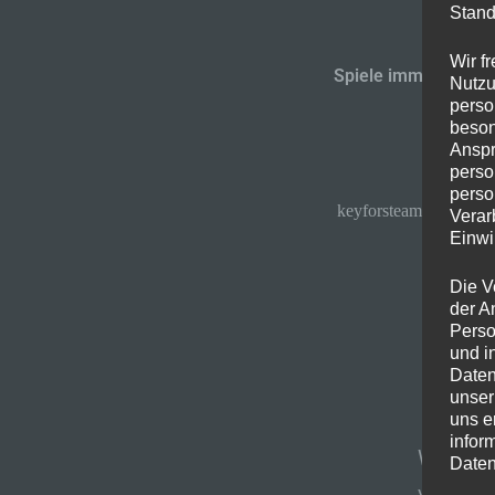
Stand
Wir f
Spiele immer güns
Nutzu
perso
beson
Anspr
perso
perso
keyforsteam.de
Verar
Einwi
Die V
der A
Perso
und i
Daten
unser
uns e
infor
Wer mei
Daten
von
ide