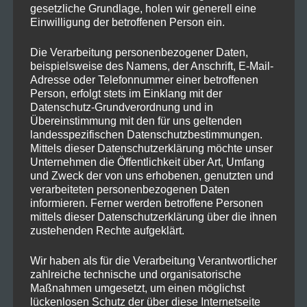
Mit diesem Skill kann man sein Handy
gesetzliche Grundlage, holen wir generell eine
finden, auch wenn es auf lautlos gestellt
Einwilligung der betroffenen Person ein.
ist.
Die Verarbeitung personenbezogener Daten,
(Funktioniert nur auf Android) Damit der
beispielsweise des Namens, der Anschrift, E-Mail-
Adresse oder Telefonnummer einer betroffenen
Skill funktioniert, braucht ihr die Phone
Person, erfolgt stets im Einklang mit der
Datenschutz-Grundverordnung und in
Finder for Alexa App auf eurem
Übereinstimmung mit den für uns geltenden
Handy
Zur App
landesspezifischen Datenschutzbestimmungen.
Mittels dieser Datenschutzerklärung möchte unser
2.
Abfallkalender
Unternehmen die Öffentlichkeit über Art, Umfang
Jeder hatte schon mal diese Situation.
und Zweck der von uns erhobenen, genutzten und
verarbeiteten personenbezogenen Daten
Egal, ob man mit der Familie wohnt oder
informieren. Ferner werden betroffene Personen
mittels dieser Datenschutzerklärung über die ihnen
in der eigenen Wohnung, immer wieder
zustehenden Rechte aufgeklärt.
kommt die Frage: „Welche Tonne ist
Wir haben als für die Verarbeitung Verantwortlicher
heute noch mal dran?“
zahlreiche technische und organisatorische
Mit dem Skill „Abfallkalender“ könnt ihr
Maßnahmen umgesetzt, um einen möglichst
lückenlosen Schutz der über diese Internetseite