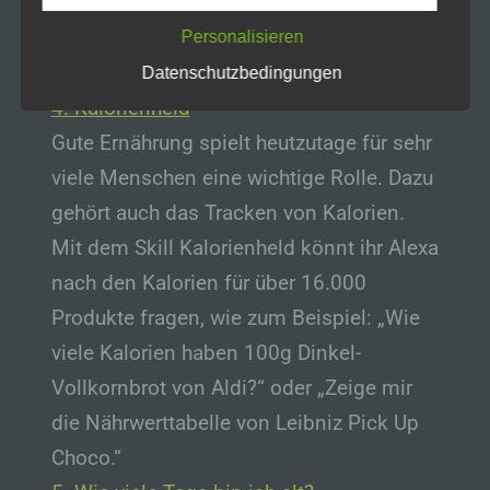
Umgebung erfahren. In Zeiten, in denen
Wir verwenden in dieser Datenschutzerklärung
die Preise immer weiter steigen, sehr
Personalisieren
unter anderem die folgenden Begriffe:
praktisch.
Datenschutzbedingungen
a) personenbezogene Daten
4. Kalorienheld
Personenbezogene Daten sind alle
Gute Ernährung spielt heutzutage für sehr
Informationen, die sich auf eine identifizierte
oder identifizierbare natürliche Person (im
viele Menschen eine wichtige Rolle. Dazu
Folgenden „betroffene Person") beziehen.
gehört auch das Tracken von Kalorien.
Als identifizierbar wird eine natürliche
Person angesehen, die direkt oder indirekt,
Mit dem Skill Kalorienheld könnt ihr Alexa
insbesondere mittels Zuordnung zu einer
Kennung wie einem Namen, zu einer
nach den Kalorien für über 16.000
Kennnummer, zu Standortdaten, zu einer
Produkte fragen, wie zum Beispiel: „Wie
Online-Kennung oder zu einem oder
mehreren besonderen Merkmalen, die
viele Kalorien haben 100g Dinkel-
Ausdruck der physischen, physiologischen,
Vollkornbrot von Aldi?“ oder „Zeige mir
genetischen, psychischen, wirtschaftlichen,
kulturellen oder sozialen Identität dieser
die Nährwerttabelle von Leibniz Pick Up
natürlichen Person sind, identifiziert werden
kann.
Choco.“