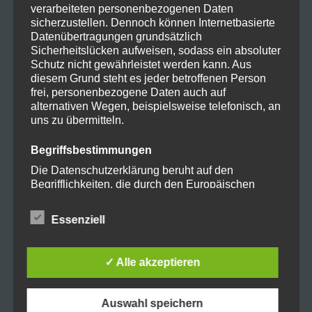
eure Zeiten für die verschiedenen Abfälle
verarbeiteten personenbezogenen Daten
eintragen und euch von Alexa erinnern
sicherzustellen. Dennoch können Internetbasierte
Datenübertragungen grundsätzlich
lassen. So geht’s!
Sicherheitslücken aufweisen, sodass ein absoluter
Schutz nicht gewährleistet werden kann. Aus
1. Aktiviert den Abfallkalender-Skill in der
diesem Grund steht es jeder betroffenen Person
Alexa-App.
frei, personenbezogene Daten auch auf
alternativen Wegen, beispielsweise telefonisch, an
Danach wird euch Alexa einen
uns zu übermitteln.
Zugangscode sagen, den ihr bei
Begriffsbestimmungen
mankei.eu/abfallkalender/
eingeben
Die Datenschutzerklärung beruht auf den
müsst. Auf der Seite müsst ihr dann eure
Begrifflichkeiten, die durch den Europäischen
Richtlinien- und Verordnungsgeber beim Erlass
Abfuhrtermine einmal eintragen und dann
der Datenschutz-Grundverordnung (DS-GVO)
Essenziell
kann euch Alexa immer daran erinnern.
verwendet wurden. Unsere Datenschutzerklärung
soll sowohl für die Öffentlichkeit als auch für
3.
Spritpreise
unsere Kunden und Geschäftspartner einfach
✓ Alle akzeptieren
Mit dem Spritpreise-Skill könnt ihr die
lesbar und verständlich sein. Um dies zu
gewährleisten, möchten wir vorab die verwendeten
günstigsten Spritpreise in eurer
Begrifflichkeiten erläutern.
Auswahl speichern