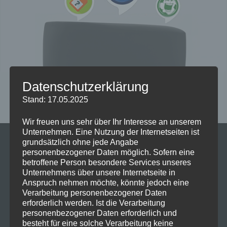
Datenschutzerklärung
Stand: 17.05.2025
Wir freuen uns sehr über Ihr Interesse an unserem
Alexa ist der intelligenteste
Unternehmen. Eine Nutzung der Internetseiten ist
grundsätzlich ohne jede Angabe
Sprachassistent, den es gibt. Einen Grund
personenbezogener Daten möglich. Sofern eine
dafür sind die Skills, die man
betroffene Person besondere Services unseres
Unternehmens über unsere Internetseite in
nachträglich installieren kann. Die 5
Anspruch nehmen möchte, könnte jedoch eine
Verarbeitung personenbezogener Daten
besten zeige ich euch jetzt:
erforderlich werden. Ist die Verarbeitung
1.
Telefon-Finder
personenbezogener Daten erforderlich und
besteht für eine solche Verarbeitung keine