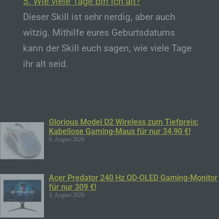
5. Wie viele Tage bin ich alt?
b) betroffene Person
Dieser Skill ist sehr nerdig, aber auch
Betroffene Person ist jede identifizierte oder
identifizierbare natürliche Person, deren
witzig. Mithilfe eures Geburtsdatums
personenbezogene Daten von dem für die
kann der Skill euch sagen, wie viele Tage
Verarbeitung Verantwortlichen verarbeitet
werden.
ihr alt seid.
c) Verarbeitung
Verarbeitung ist jeder mit oder ohne Hilfe
automatisierter Verfahren ausgeführte
Vorgang oder jede solche Vorgangsreihe im
Zusammenhang mit personenbezogenen
Glorious Model D2 Wireless zum Tiefpreis:
Kabellose Gaming-Maus für nur 34,90 €!
Daten wie das Erheben, das Erfassen, die
6. August 2026
Organisation, das Ordnen, die Speicherung,
die Anpassung oder Veränderung, das
Auslesen, das Abfragen, die Verwendung,
die Offenlegung durch Übermittlung,
Acer Predator 240 Hz QD-OLED Gaming-Monitor
Verbreitung oder eine andere Form der
für nur 309 €!
Bereitstellung, den Abgleich oder die
3. August 2026
Verknüpfung, die Einschränkung, das
Löschen oder die Vernichtung.