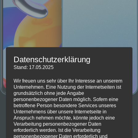
Datenschutzerklärung
Stand: 17.05.2025
Wir freuen uns sehr über Ihr Interesse an unserem
Unternehmen. Eine Nutzung der Internetseiten ist
grundsätzlich ohne jede Angabe
personenbezogener Daten möglich. Sofern eine
In dieser Preisklasse gibt es zwei Handys, die quasi
betroffene Person besondere Services unseres
gleich sind. Das Redmi Note 11 Pro und Poco X4.
Unternehmens über unsere Internetseite in
Beide sind absolut gleich ausgestattet. Ich weiß nicht,
Anspruch nehmen möchte, könnte jedoch eine
Verarbeitung personenbezogener Daten
warum Xiaomi das macht. Aber gönnt euch das, was
erforderlich werden. Ist die Verarbeitung
gerade günstiger ist
personenbezogener Daten erforderlich und