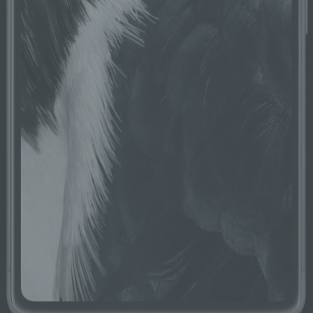
oder andere Stelle, die allein oder
gemeinsam mit anderen über die Zwecke
und Mittel der Verarbeitung von
personenbezogenen Daten entscheidet.
Sind die Zwecke und Mittel dieser
Verarbeitung durch das Unionsrecht oder
das Recht der Mitgliedstaaten vorgegeben,
so kann der Verantwortliche
beziehungsweise können die bestimmten
Kriterien seiner Benennung nach dem
Unionsrecht oder dem Recht der
Mitgliedstaaten vorgesehen werden.
h) Auftragsverarbeiter
Auftragsverarbeiter ist eine natürliche oder
juristische Person, Behörde, Einrichtung
oder andere Stelle, die personenbezogene
Daten im Auftrag des Verantwortlichen
verarbeitet.
i) Empfänger