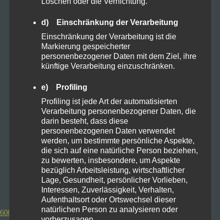
Löschen oder die Vernichtung.
Wer aber wirklich die maximale power haben möchte
d) Einschränkung der Verarbeitung
kann zum Poco F4 GT greifen ihr habt ihr die maximale
Einschränkung der Verarbeitung ist die
power der ersten Jahreshälfte von 2022 und extra
Markierung gespeicherter
Schultertasten zum zocken
personenbezogener Daten mit dem Ziel, ihre
Die unauffälligere Alternative ist dass Xiaomi 12. Sogar
künftige Verarbeitung einzuschränken.
für Apple Fans gibts das iPhone 11 unter 500€
e) Profiling
Zum Bestpreis S21 FE
Profiling ist jede Art der automatisierten
Verarbeitung personenbezogener Daten, die
darin besteht, dass diese
Zum Bestpreis Poco F4 GT
personenbezogenen Daten verwendet
werden, um bestimmte persönliche Aspekte,
die sich auf eine natürliche Person beziehen,
Zum Bestpreis Xiaomi 12
zu bewerten, insbesondere, um Aspekte
bezüglich Arbeitsleistung, wirtschaftlicher
Lage, Gesundheit, persönlicher Vorlieben,
Zum Bestpreis IPhone 11
Interessen, Zuverlässigkeit, Verhalten,
Aufenthaltsort oder Ortswechsel dieser
natürlichen Person zu analysieren oder
600-700€ Google Pixel 7
vorherzusagen.