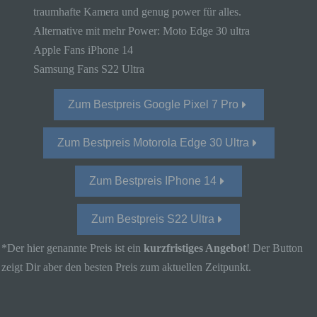
über einen Internetbrowser auf einem
traumhafte Kamera und genug power für alles.
Computersystem abgelegt und gespeichert
Alternative mit mehr Power: Moto Edge 30 ultra
werden. Sie können die Verwendung von Cookies,
Apple Fans iPhone 14
LocalStorage und SessionStorage durch
entsprechende Einstellung in Ihrem Browser
Samsung Fans S22 Ultra
verhindern.
Zum Bestpreis Google Pixel 7 Pro
Zahlreiche Internetseiten und Server verwenden
Cookies. Viele Cookies enthalten eine sogenannte
Cookie-ID. Eine Cookie-ID ist eine eindeutige
Zum Bestpreis Motorola Edge 30 Ultra
Kennung des Cookies. Sie besteht aus einer
Zeichenfolge, durch welche Internetseiten und
Zum Bestpreis IPhone 14
Server dem konkreten Internetbrowser zugeordnet
werden können, in dem das Cookie gespeichert
wurde. Dies ermöglicht es den besuchten
Zum Bestpreis S22 Ultra
Internetseiten und Servern, den individuellen
Browser der betroffenen Person von anderen
*Der hier genannte Preis ist ein
kurzfristiges Angebot
! Der Button
Internetbrowsern, die andere Cookies enthalten,
zeigt Dir aber den besten Preis zum aktuellen Zeitpunkt.
zu unterscheiden. Ein bestimmter Internetbrowser
kann über die eindeutige Cookie-ID wiedererkannt
und identifiziert werden.