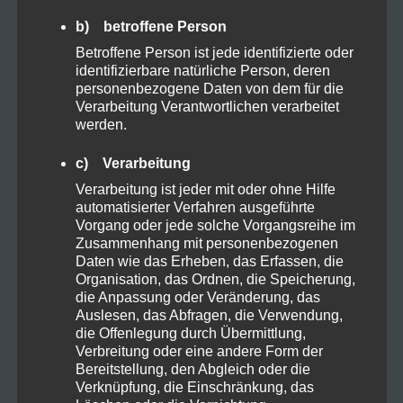
b) betroffene Person
Betroffene Person ist jede identifizierte oder
identifizierbare natürliche Person, deren
personenbezogene Daten von dem für die
Verarbeitung Verantwortlichen verarbeitet
werden.
c) Verarbeitung
Verarbeitung ist jeder mit oder ohne Hilfe
automatisierter Verfahren ausgeführte
Vorgang oder jede solche Vorgangsreihe im
Zusammenhang mit personenbezogenen
Dieses Jahr hat mir eine Sache gezeigt. Wir müssen
Daten wie das Erheben, das Erfassen, die
nicht mehr als 500€ für ein top Smartphone ausgeben.
Organisation, das Ordnen, die Speicherung,
die Anpassung oder Veränderung, das
Mit dem S21 FE haben wir ein Smartphone mit der
Auslesen, das Abfragen, die Verwendung,
maximalen power aus 2021 mit guter Kamera und guter
die Offenlegung durch Übermittlung,
Akkulaufzeit. Sehr positiv anzumerken, ist hier auch die
Verbreitung oder eine andere Form der
Bereitstellung, den Abgleich oder die
Update Garantie von Samsung. vier Jahre Software-
Verknüpfung, die Einschränkung, das
Updates und fünf Jahre Sicherheitsupdates.