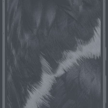
k) Einwilligung
Einwilligung ist jede von der betroffenen
Person freiwillig für den bestimmten Fall in
informierter Weise und unmissverständlich
abgegebene Willensbekundung in Form
einer Erklärung oder einer sonstigen
eindeutigen bestätigenden Handlung, mit der
die betroffene Person zu verstehen gibt, dass
sie mit der Verarbeitung der sie betreffenden
personenbezogenen Daten einverstanden
ist.
Name und Anschrift des für die Verarbeitung
Verantwortlichen
Verantwortlicher im Sinne der Datenschutz-
Grundverordnung, sonstiger in den Mitgliedstaaten
der Europäischen Union geltenden
Datenschutzgesetze und anderer Bestimmungen
mit datenschutzrechtlichem Charakter ist die: