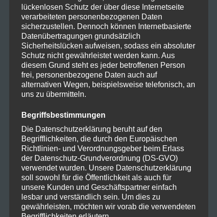
lückenlosen Schutz der über diese Internetseite
verarbeiteten personenbezogenen Daten
sicherzustellen. Dennoch können Internetbasierte
Datenübertragungen grundsätzlich
Sicherheitslücken aufweisen, sodass ein absoluter
Schutz nicht gewährleistet werden kann. Aus
diesem Grund steht es jeder betroffenen Person
frei, personenbezogene Daten auch auf
alternativen Wegen, beispielsweise telefonisch, an
Jetzt bekommen wir richtig power. Power, die sogar das
uns zu übermitteln.
Galaxy S20 übertrifft
Unterschied zwischen dem Nord 2 und 2T sind, das
Begriffsbestimmungen
dass 2T mit 80 statt nur 67 Watt geladen werden kann
Die Datenschutzerklärung beruht auf den
Begrifflichkeiten, die durch den Europäischen
und es minimal mehr Leistung hat
Richtlinien- und Verordnungsgeber beim Erlass
der Datenschutz-Grundverordnung (DS-GVO)
Zum Bestpreis One Plus Nord 2
verwendet wurden. Unsere Datenschutzerklärung
soll sowohl für die Öffentlichkeit als auch für
unsere Kunden und Geschäftspartner einfach
Zum Bestpreis One Plus Nord 2T
lesbar und verständlich sein. Um dies zu
gewährleisten, möchten wir vorab die verwendeten
Begrifflichkeiten erläutern.