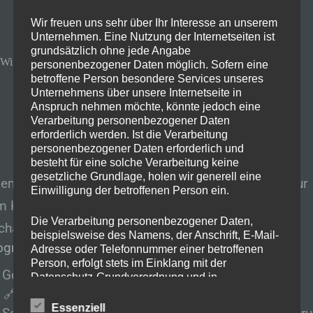
9. März 2025
Tipp
Wir freuen uns sehr über Ihr Interesse an unserem
Unternehmen. Eine Nutzung der Internetseiten ist
grundsätzlich ohne jede Angabe
Windows 11 Werbung mit OFGB entfernen – Schritt für Schritt
personenbezogener Daten möglich. Sofern eine
betroffene Person besondere Services unseres
Unternehmens über unsere Internetseite in
Anspruch nehmen möchte, könnte jedoch eine
Verarbeitung personenbezogener Daten
erforderlich werden. Ist die Verarbeitung
personenbezogener Daten erforderlich und
besteht für eine solche Verarbeitung keine
gesetzliche Grundlage, holen wir generell eine
dem kostenlosen Programm
OFGB
kannst du mit nur
Einwilligung der betroffenen Person ein.
m Klick die komplette Werbung in Windows 11
Die Verarbeitung personenbezogener Daten,
halten. So geht’s:
beispielsweise des Namens, der Anschrift, E-Mail-
rogramm herunterladen
Adresse oder Telefonnummer einer betroffenen
Person, erfolgt stets im Einklang mit der
Gehe auf die
GitHub-Seite
des Programms:
Datenschutz-Grundverordnung und in
Übereinstimmung mit den für uns geltenden
🔗
OFGB auf GitHub
landesspezifischen Datenschutzbestimmungen.
Essenziell