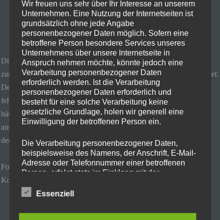
Wir freuen uns sehr über Ihr Interesse an unserem
Unternehmen. Eine Nutzung der Internetseiten ist
grundsätzlich ohne jede Angabe
personenbezogener Daten möglich. Sofern eine
betroffene Person besondere Services unseres
Unternehmens über unsere Internetseite in
Die
Xbox Series S
ist eine deutlich kleinere, günstigere Alternative
Anspruch nehmen möchte, könnte jedoch eine
Verarbeitung personenbezogener Daten
zur
Xbox Series X
, die sich vor allem in drei Bereichen unterscheidet:
erforderlich werden. Ist die Verarbeitung
Der SSD-Speicher wurde auf 512 GB halbiert, das Disk-Laufwerk
personenbezogener Daten erforderlich und
fehlt und der Grafikchip ist deutlich schwächer, wodurch Spiele
besteht für eine solche Verarbeitung keine
gesetzliche Grundlage, holen wir generell eine
häufig „nur“ in 1.080p 120 FPS laufen. Allerdings können
Einwilligung der betroffenen Person ein.
ausnahmslos alle Spiele, die auf der Xbox Series X laufen, auch auf
der Series S gespielt werden.
Die Verarbeitung personenbezogener Daten,
beispielsweise des Namens, der Anschrift, E-Mail-
Adresse oder Telefonnummer einer betroffenen
Folgende Preise gelten bis 5. Mai beim Eintausch der genannten
Person, erfolgt stets im Einklang mit der
Konsole:
Datenschutz-Grundverordnung und in
Übereinstimmung mit den für uns geltenden
Essenziell
landesspezifischen Datenschutzbestimmungen.
PlayStation 4 (500 GB): 89,99 Euro
Mittels dieser Datenschutzerklärung möchte unser
PlayStation 4 (1 TB): 79,99 Euro